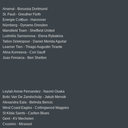
Arsenal - Borussia Dortmund
St. Pauli - Greuther Fürth
Energie Cottbus - Hannover
Nürnberg - Dynamo Dresden
Mansfield Town - Sheffield United
Ludmilla Samsonova - Elena Rybakina
Tallon Griekspoor - Daniel Merida Aguilar
Learner Tien - Thiago Augustin Tirante
Alina Korneeva - Cori Gauff
Joao Fonseca - Ben Shelton
Leylah Annie Fernandez - Naomi Osaka
Botic Van De Zandschulp - Jakub Mensik
Alexandra Eala - Belinda Bencic
West Coast Eagles - Collingwood Magpies
St Kilda Saints - Carlton Blues
Gent - KV Mechelen
Cruzeiro - Mirassol