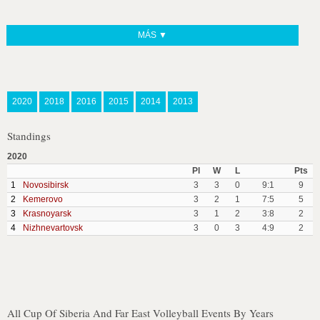
MÁS ▼
2020
2018
2016
2015
2014
2013
Standings
2020
Pl
W
L
Pts
1
Novosibirsk
3
3
0
9:1
9
2
Kemerovo
3
2
1
7:5
5
3
Krasnoyarsk
3
1
2
3:8
2
4
Nizhnevartovsk
3
0
3
4:9
2
All Cup Of Siberia And Far East Volleyball Events By Years