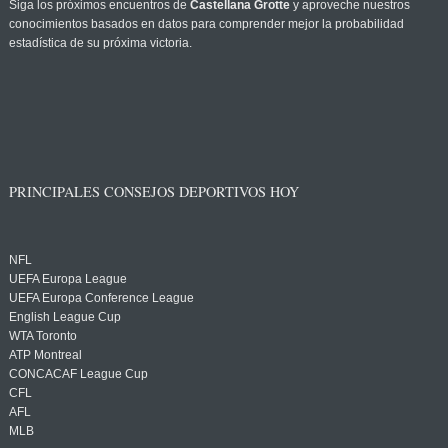
Siga los próximos encuentros de
Castellana Grotte
y aproveche nuestros
conocimientos basados en datos para comprender mejor la probabilidad
estadística de su próxima victoria.
PRINCIPALES CONSEJOS DEPORTIVOS HOY
NFL
UEFA Europa League
UEFA Europa Conference League
English League Cup
WTA Toronto
ATP Montreal
CONCACAF League Cup
CFL
AFL
MLB