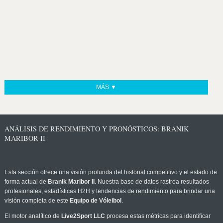
MÁS ▼
ANÁLISIS DE RENDIMIENTO Y PRONÓSTICOS: BRANIK
MARIBOR II
Esta sección ofrece una visión profunda del historial competitivo y el estado de
forma actual de
Branik Maribor II
. Nuestra base de datos rastrea resultados
profesionales, estadísticas H2H y tendencias de rendimiento para brindar una
visión completa de este
Equipo de Vóleibol
.
El motor analítico de
Live2Sport LLC
procesa estas métricas para identificar