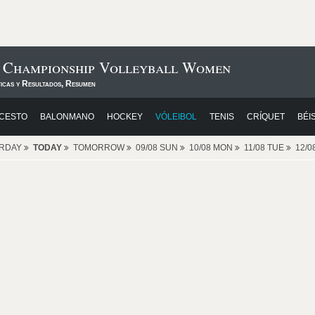
n Championship Volleyball Women
ticas y Resultados, Resumen
CESTO
BALONMANO
HOCKEY
VÓLEIBOL
TENIS
CRÍQUET
BÉI
ERDAY
TODAY
TOMORROW
09/08 SUN
10/08 MON
11/08 TUE
12/