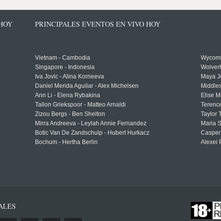
 HOY
PRINCIPALES EVENTOS EN VIVO HOY
Vietnam - Cambodia
Wycomb
Singapore - Indonesia
Wolver
Iva Jovic - Alina Korneeva
Maya J
Daniel Merida Aguilar - Alex Michelsen
Middle
Ann Li - Elena Rybakina
Elise M
Tallon Griekspoor - Matteo Arnaldi
Terenc
Zizou Bergs - Ben Shelton
Taylor 
Mirra Andreeva - Leylah Annie Fernandez
Maria S
Botic Van De Zandschulp - Hubert Hurkacz
Casper
Bochum - Hertha Berlin
Alexei 
ALES