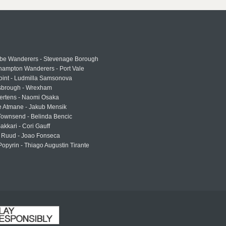
e Wanderers - Stevenage Borough
hampton Wanderers - Port Vale
oint - Ludmilla Samsonova
sbrough - Wrexham
ertens - Naomi Osaka
e Atmane - Jakub Mensik
Townsend - Belinda Bencic
akkari - Cori Gauff
 Ruud - Joao Fonseca
Popyrin - Thiago Augustin Tirante