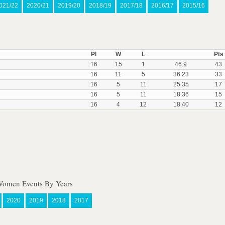
021/22
2020/21
2019/20
2018/19
2017/18
2016/17
2015/16
Pl
W
L
Pts
16
15
1
46:9
43
16
11
5
36:23
33
16
5
11
25:35
17
16
5
11
18:36
15
16
4
12
18:40
12
 Women Events By Years
2020
2019
2018
2017