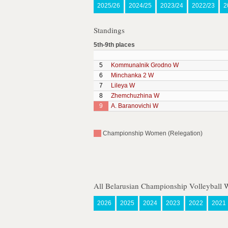
2025/26
2024/25
2023/24
2022/23
2
Standings
5th-9th places
5
Kommunalnik Grodno W
6
Minchanka 2 W
7
Lileya W
8
Zhemchuzhina W
9
A. Baranovichi W
Championship Women (Relegation)
All Belarusian Championship Volleyball
2026
2025
2024
2023
2022
2021