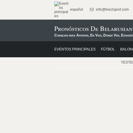
español
info@live2sport.com
Pronósticos De Belarusia
Consejos para Apostar, En Vivo, Dónde Ver, Estadís
EVENTOS PRINCIPALES
FÚTBOL
BALON
YEST