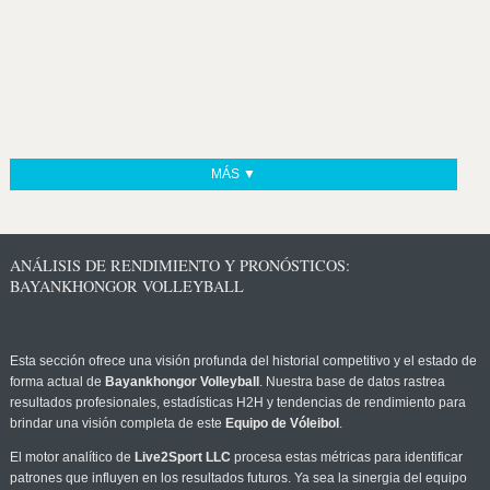
MÁS ▼
ANÁLISIS DE RENDIMIENTO Y PRONÓSTICOS:
BAYANKHONGOR VOLLEYBALL
Esta sección ofrece una visión profunda del historial competitivo y el estado de
forma actual de
Bayankhongor Volleyball
. Nuestra base de datos rastrea
resultados profesionales, estadísticas H2H y tendencias de rendimiento para
brindar una visión completa de este
Equipo de Vóleibol
.
El motor analítico de
Live2Sport LLC
procesa estas métricas para identificar
patrones que influyen en los resultados futuros. Ya sea la sinergia del equipo