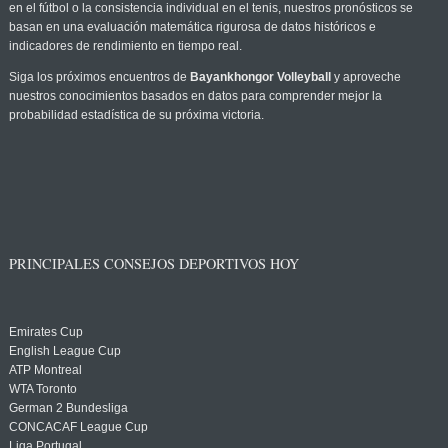
en el fútbol o la consistencia individual en el tenis, nuestros pronósticos se
basan en una evaluación matemática rigurosa de datos históricos e
indicadores de rendimiento en tiempo real.
Siga los próximos encuentros de
Bayankhongor Volleyball
y aproveche
nuestros conocimientos basados en datos para comprender mejor la
probabilidad estadística de su próxima victoria.
PRINCIPALES CONSEJOS DEPORTIVOS HOY
Emirates Cup
English League Cup
ATP Montreal
WTA Toronto
German 2 Bundesliga
CONCACAF League Cup
Liga Portugal