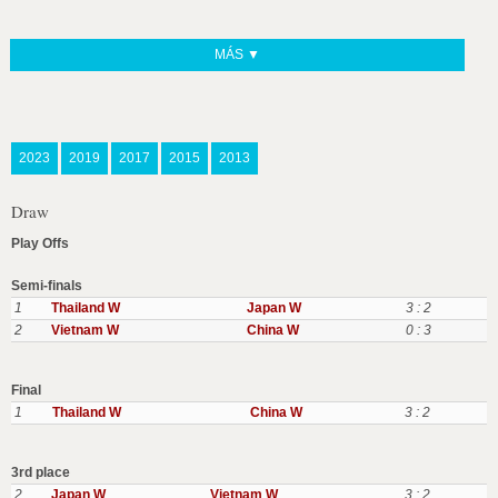
MÁS ▼
2023
2019
2017
2015
2013
Draw
Play Offs
Semi-finals
1
Thailand W
Japan W
3 : 2
2
Vietnam W
China W
0 : 3
Final
1
Thailand W
China W
3 : 2
3rd place
2
Japan W
Vietnam W
3 : 2