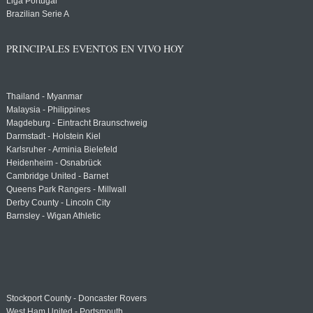
Liga Portugal
Brazilian Serie A
PRINCIPALES EVENTOS EN VIVO HOY
Thailand - Myanmar
Malaysia - Philippines
Magdeburg - Eintracht Braunschweig
Darmstadt - Holstein Kiel
Karlsruher - Arminia Bielefeld
Heidenheim - Osnabrück
Cambridge United - Barnet
Queens Park Rangers - Millwall
Derby County - Lincoln City
Barnsley - Wigan Athletic
Stockport County - Doncaster Rovers
West Ham United - Portsmouth