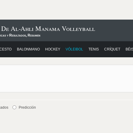
s De Al-Ahli Manama Volleyball
ticas y Resultados, Resumen
CESTO
BALONMANO
HOCKEY
VÓLEIBOL
TENIS
CRÍQUET
BÉI
cados
Predicción