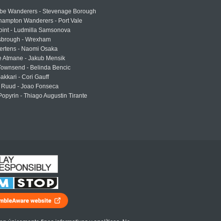
e Wanderers - Stevenage Borough
hampton Wanderers - Port Vale
oint - Ludmilla Samsonova
sbrough - Wrexham
ertens - Naomi Osaka
e Atmane - Jakub Mensik
Townsend - Belinda Bencic
akkari - Cori Gauff
 Ruud - Joao Fonseca
Popyrin - Thiago Augustin Tirante