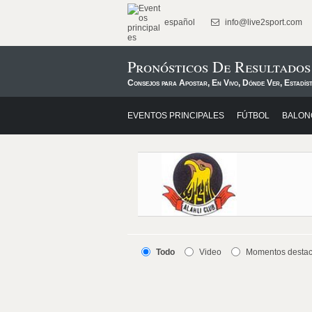
español
info@live2sport.com
Pronósticos De Resultado
Consejos para Apostar, En Vivo, Dónde Ver, Estadís
EVENTOS PRINCIPALES
FÚTBOL
BALON
Todo
Video
Momentos desta