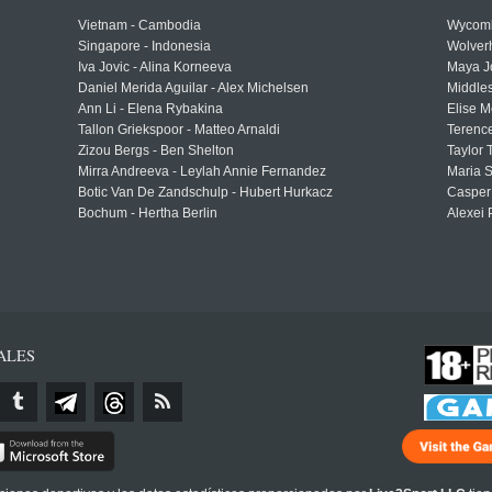
Vietnam - Cambodia
Wycomb
Singapore - Indonesia
Wolver
Iva Jovic - Alina Korneeva
Maya J
Daniel Merida Aguilar - Alex Michelsen
Middle
Ann Li - Elena Rybakina
Elise M
Tallon Griekspoor - Matteo Arnaldi
Terenc
Zizou Bergs - Ben Shelton
Taylor 
Mirra Andreeva - Leylah Annie Fernandez
Maria S
Botic Van De Zandschulp - Hubert Hurkacz
Casper
Bochum - Hertha Berlin
Alexei 
ALES