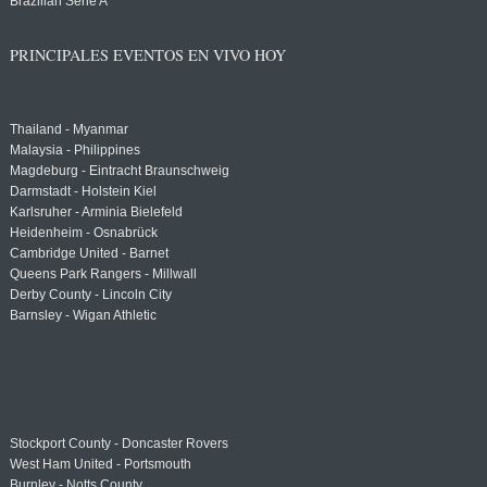
Brazilian Serie A
PRINCIPALES EVENTOS EN VIVO HOY
Thailand - Myanmar
Malaysia - Philippines
Magdeburg - Eintracht Braunschweig
Darmstadt - Holstein Kiel
Karlsruher - Arminia Bielefeld
Heidenheim - Osnabrück
Cambridge United - Barnet
Queens Park Rangers - Millwall
Derby County - Lincoln City
Barnsley - Wigan Athletic
Stockport County - Doncaster Rovers
West Ham United - Portsmouth
Burnley - Notts County