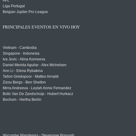
AFL
Liga Portugal
Belgian Jupiler Pro League
PRINCIPALES EVENTOS EN VIVO HOY
Vietnam - Cambodia
Singapore - Indonesia
Iva Jovic - Alina Korneeva
Daniel Merida Aguilar - Alex Michelsen
Ann Li - Elena Rybakina
Tallon Griekspoor - Matteo Arnaldi
Zizou Bergs - Ben Shelton
Mirra Andreeva - Leylah Annie Fernandez
Botic Van De Zandschulp - Hubert Hurkacz
Bochum - Hertha Berlin
Wycombe Wanderers - Stevenage Borough