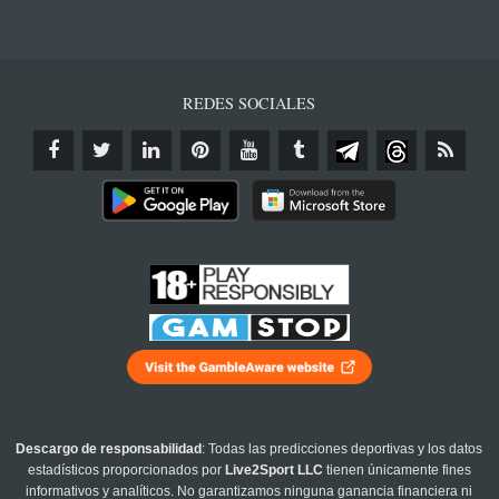
REDES SOCIALES
Descargo de responsabilidad
: Todas las predicciones deportivas y los datos
estadísticos proporcionados por
Live2Sport LLC
tienen únicamente fines
informativos y analíticos. No garantizamos ninguna ganancia financiera ni