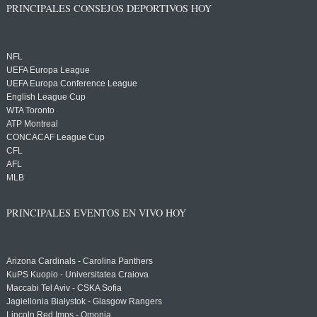
PRINCIPALES CONSEJOS DEPORTIVOS HOY
NFL
UEFA Europa League
UEFA Europa Conference League
English League Cup
WTA Toronto
ATP Montreal
CONCACAF League Cup
CFL
AFL
MLB
PRINCIPALES EVENTOS EN VIVO HOY
Arizona Cardinals - Carolina Panthers
KuPS Kuopio - Universitatea Craiova
Maccabi Tel Aviv - CSKA Sofia
Jagiellonia Białystok - Glasgow Rangers
Lincoln Red Imps - Omonia