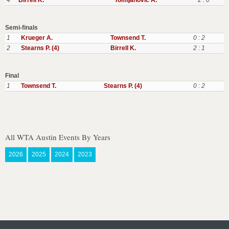
4
Birrell K.
Tomljanovic A.
2 : 0
Semi-finals
1
Krueger A.
Townsend T.
0 : 2
2
Stearns P. (4)
Birrell K.
2 : 1
Final
1
Townsend T.
Stearns P. (4)
0 : 2
All WTA Austin Events By Years
2026
2025
2024
2023