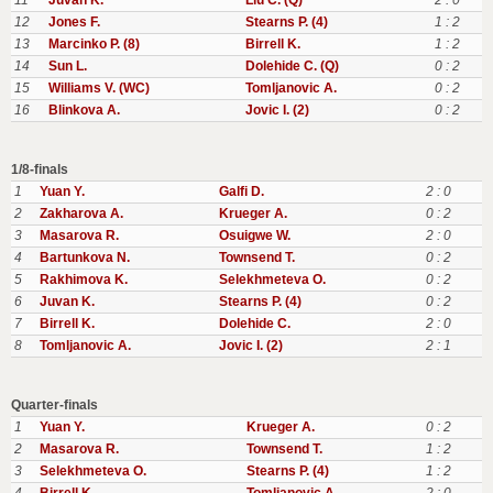
11
Juvan K.
Liu C. (Q)
2 : 0
12
Jones F.
Stearns P. (4)
1 : 2
13
Marcinko P. (8)
Birrell K.
1 : 2
14
Sun L.
Dolehide C. (Q)
0 : 2
15
Williams V. (WC)
Tomljanovic A.
0 : 2
16
Blinkova A.
Jovic I. (2)
0 : 2
1/8-finals
1
Yuan Y.
Galfi D.
2 : 0
2
Zakharova A.
Krueger A.
0 : 2
3
Masarova R.
Osuigwe W.
2 : 0
4
Bartunkova N.
Townsend T.
0 : 2
5
Rakhimova K.
Selekhmeteva O.
0 : 2
6
Juvan K.
Stearns P. (4)
0 : 2
7
Birrell K.
Dolehide C.
2 : 0
8
Tomljanovic A.
Jovic I. (2)
2 : 1
Quarter-finals
1
Yuan Y.
Krueger A.
0 : 2
2
Masarova R.
Townsend T.
1 : 2
3
Selekhmeteva O.
Stearns P. (4)
1 : 2