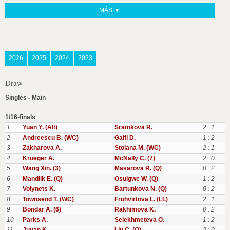
MÁS ▼
2026
2025
2024
2023
Draw
Singles - Main
1/16-finals
1
Yuan Y. (Alt)
Sramkova R.
2 : 1
2
Andreescu B. (WC)
Galfi D.
1 : 2
3
Zakharova A.
Stoiana M. (WC)
2 : 1
4
Krueger A.
McNally C. (7)
2 : 0
5
Wang Xin. (3)
Masarova R. (Q)
0 : 2
6
Mandlik E. (Q)
Osuigwe W. (Q)
1 : 2
7
Volynets K.
Bartunkova N. (Q)
0 : 2
8
Townsend T. (WC)
Fruhvirtova L. (LL)
2 : 1
9
Bondar A. (6)
Rakhimova K.
0 : 2
10
Parks A.
Selekhmeteva O.
1 : 2