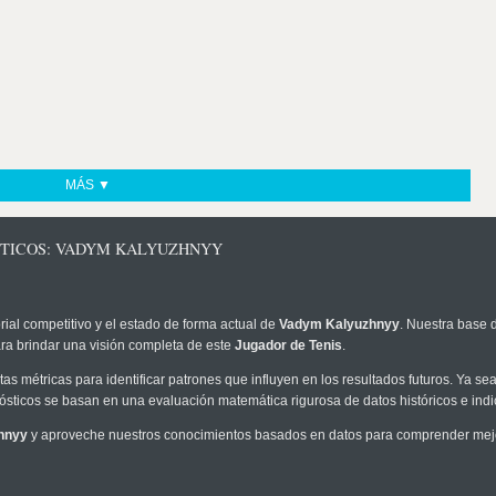
MÁS ▼
STICOS: VADYM KALYUZHNYY
rial competitivo y el estado de forma actual de
Vadym Kalyuzhnyy
. Nuestra base 
ra brindar una visión completa de este
Jugador de Tenis
.
as métricas para identificar patrones que influyen en los resultados futuros. Ya sea 
onósticos se basan en una evaluación matemática rigurosa de datos históricos e ind
hnyy
y aproveche nuestros conocimientos basados en datos para comprender mejor