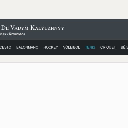
s De Vadym Kalyuzhnyy
icas y Resultados
CESTO
BALONMANO
HOCKEY
VÓLEIBOL
TENIS
CRÍQUET
BÉI