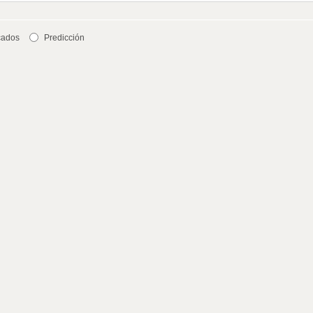
cados
Predicción