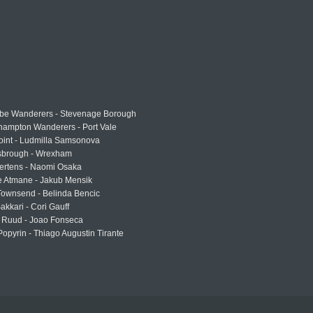
e Wanderers - Stevenage Borough
hampton Wanderers - Port Vale
oint - Ludmilla Samsonova
sbrough - Wrexham
ertens - Naomi Osaka
e Atmane - Jakub Mensik
Townsend - Belinda Bencic
akkari - Cori Gauff
 Ruud - Joao Fonseca
Popyrin - Thiago Augustin Tirante