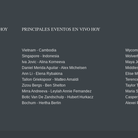
 HOY
PRINCIPALES EVENTOS EN VIVO HOY
Vietnam - Cambodia
Wycomb
Singapore - Indonesia
Wolver
Iva Jovic - Alina Korneeva
Maya J
Daniel Merida Aguilar - Alex Michelsen
Middle
Ann Li - Elena Rybakina
Elise M
Tallon Griekspoor - Matteo Arnaldi
Terenc
Zizou Bergs - Ben Shelton
Taylor 
Mirra Andreeva - Leylah Annie Fernandez
Maria S
Botic Van De Zandschulp - Hubert Hurkacz
Casper
Bochum - Hertha Berlin
Alexei 