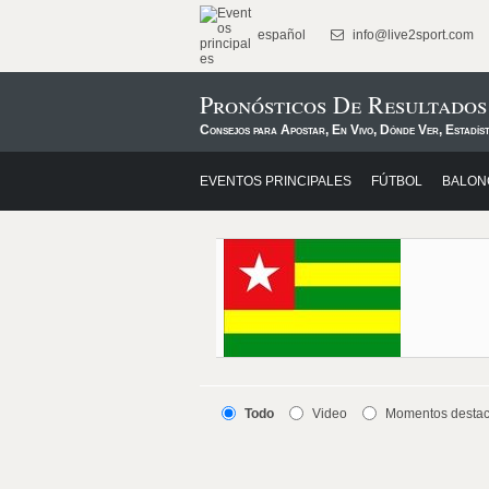
español
info@live2sport.com
Pronósticos De Resultados
Consejos para Apostar, En Vivo, Dónde Ver, Estadíst
EVENTOS PRINCIPALES
FÚTBOL
BALON
Todo
Video
Momentos desta