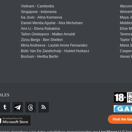
Vietnam - Cambodia
Wycomb
Singapore - Indonesia
Wolver
Iva Jovic - Alina Korneeva
Maya J
Daniel Merida Aguilar - Alex Michelsen
Middle
Ann Li - Elena Rybakina
Elise M
Tallon Griekspoor - Matteo Arnaldi
Terenc
Zizou Bergs - Ben Shelton
Taylor 
Mirra Andreeva - Leylah Annie Fernandez
Maria S
Botic Van De Zandschulp - Hubert Hurkacz
Casper
Bochum - Hertha Berlin
Alexei 
ALES