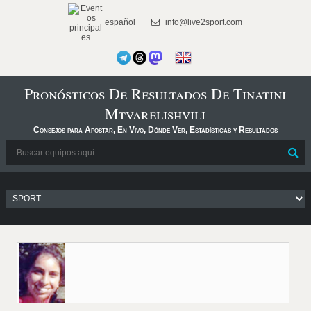
español
info@live2sport.com
Pronósticos De Resultados De Tinatini
Mtvarelishvili
Consejos para Apostar, En Vivo, Dónde Ver, Estadísticas y Resultados