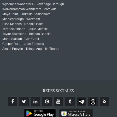
Wycombe Wanderers - Stevenage Borough
Wolverhampton Wanderers - Port Vale
Maya Joint - Ludmilla Samsonova
Middlesbrough - Wrexham
Elise Mertens - Naomi Osaka
Terence Atmane - Jakub Mensik
Taylor Townsend - Belinda Bencic
Maria Sakkari - Cori Gauff
Casper Ruud - Joao Fonseca
Alexei Popyrin - Thiago Augustin Tirante
REDES SOCIALES