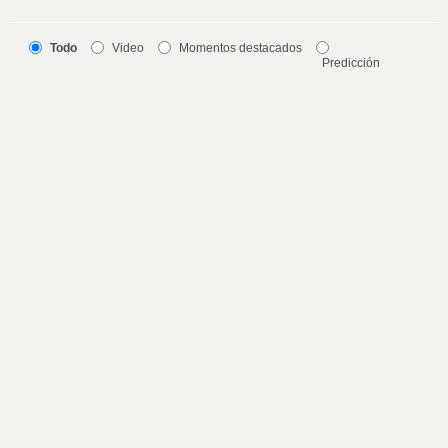
Todo
Video
Momentos destacados
Predicción