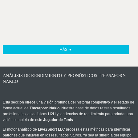
MÁS ▼
ANÁLISIS DE RENDIMIENTO Y PRONÓSTICOS: THASAPORN
NAKLO
Esta sección ofrece una visión profunda del historial competitivo y el estado de
forma actual de
Thasaporn Naklo
. Nuestra base de datos rastrea resultados
profesionales, estadísticas H2H y tendencias de rendimiento para brindar una
visión completa de este
Jugador de Tenis
.
El motor analítico de
Live2Sport LLC
procesa estas métricas para identificar
patrones que influyen en los resultados futuros. Ya sea la sinergia del equipo