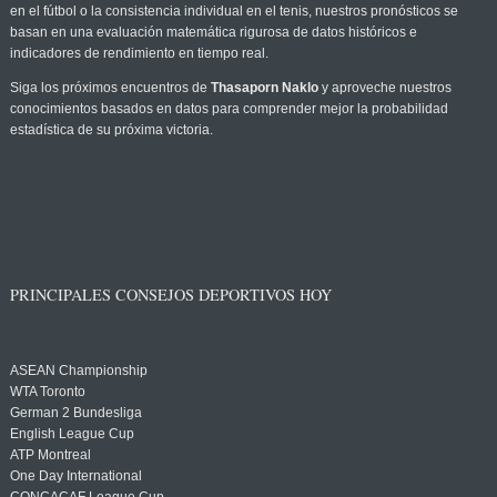
en el fútbol o la consistencia individual en el tenis, nuestros pronósticos se
basan en una evaluación matemática rigurosa de datos históricos e
indicadores de rendimiento en tiempo real.
Siga los próximos encuentros de
Thasaporn Naklo
y aproveche nuestros
conocimientos basados en datos para comprender mejor la probabilidad
estadística de su próxima victoria.
PRINCIPALES CONSEJOS DEPORTIVOS HOY
ASEAN Championship
WTA Toronto
German 2 Bundesliga
English League Cup
ATP Montreal
One Day International