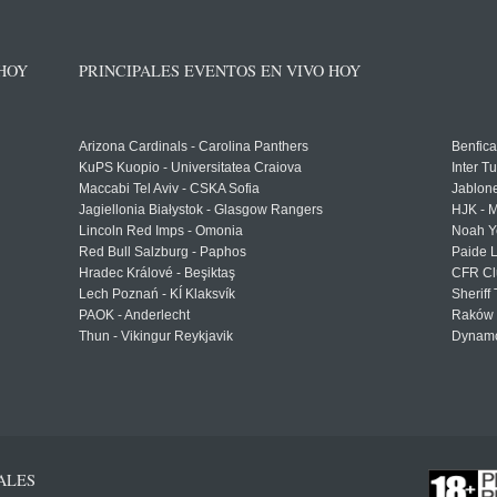
 HOY
PRINCIPALES EVENTOS EN VIVO HOY
Arizona Cardinals - Carolina Panthers
Benfica
KuPS Kuopio - Universitatea Craiova
Inter T
Maccabi Tel Aviv - CSKA Sofia
Jablon
Jagiellonia Białystok - Glasgow Rangers
HJK - M
Lincoln Red Imps - Omonia
Noah Y
Red Bull Salzburg - Paphos
Paide 
Hradec Králové - Beşiktaş
CFR Cl
Lech Poznań - KÍ Klaksvík
Sheriff 
PAOK - Anderlecht
Raków 
Thun - Vikingur Reykjavik
Dynamo
ALES