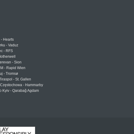
 - Hearts
urku - Vaduz
ec - RFS
otherwell
erevan - Sion
LM - Rapid Wien
uj - Tromsø
Tiraspol - St. Gallen
Częstochowa - Hammarby
 Kyiv - Qarabağ Agdam