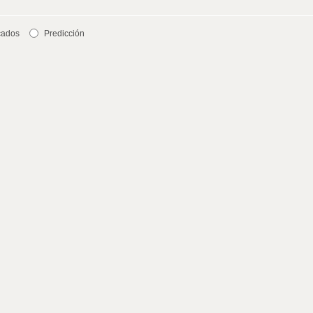
cados
Predicción