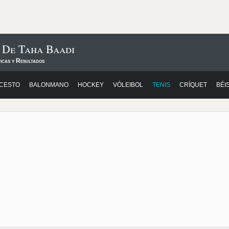
 De Taha Baadi
icas y Resultados
CESTO
BALONMANO
HOCKEY
VÓLEIBOL
TENIS
CRÍQUET
BÉI