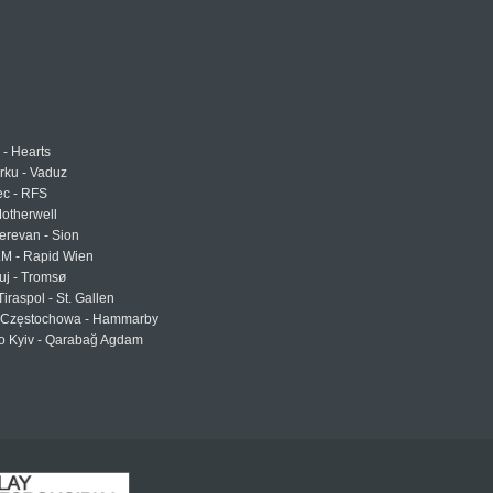
 - Hearts
urku - Vaduz
ec - RFS
otherwell
erevan - Sion
LM - Rapid Wien
uj - Tromsø
Tiraspol - St. Gallen
Częstochowa - Hammarby
 Kyiv - Qarabağ Agdam