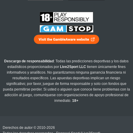
Descargo de responsabilidad
: Todas las predicciones deportivas y los datos
estadísticos proporcionados por
Live2Sport LLC
tienen únicamente fines
informativos y analíticos. No garantizamos ninguna ganancia financiera ni
resultados específicos. Las apuestas deportivas implican un riesgo
significativo; por favor, juegue de forma responsable y solo con fondos que
pueda permitirse perder. Si usted o alguien que conoce tiene problemas con la
adicción al juego, comuníquese con organizaciones de apoyo profesional de
inmediato.
18+
Derechos de autor © 2010-2026