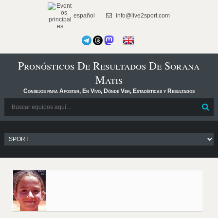
español
info@live2sport.com
Pronósticos De Resultados De Sorana
Matis
Consejos para Apostar, En Vivo, Dónde Ver, Estadísticas y Resultados