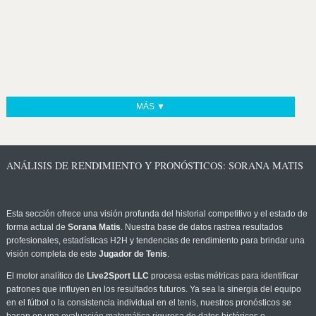
MÁS ▼
ANÁLISIS DE RENDIMIENTO Y PRONÓSTICOS: SORANA MATIS
Esta sección ofrece una visión profunda del historial competitivo y el estado de
forma actual de
Sorana Matis
. Nuestra base de datos rastrea resultados
profesionales, estadísticas H2H y tendencias de rendimiento para brindar una
visión completa de este
Jugador de Tenis
.
El motor analítico de
Live2Sport LLC
procesa estas métricas para identificar
patrones que influyen en los resultados futuros. Ya sea la sinergia del equipo
en el fútbol o la consistencia individual en el tenis, nuestros pronósticos se