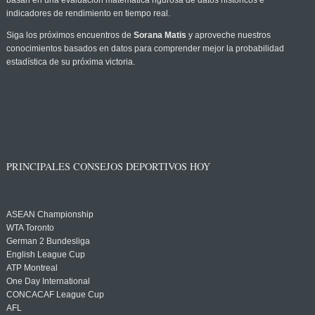
basan en una evaluación matemática rigurosa de datos históricos e
indicadores de rendimiento en tiempo real.
Siga los próximos encuentros de
Sorana Matis
y aproveche nuestros
conocimientos basados en datos para comprender mejor la probabilidad
estadística de su próxima victoria.
PRINCIPALES CONSEJOS DEPORTIVOS HOY
ASEAN Championship
WTA Toronto
German 2 Bundesliga
English League Cup
ATP Montreal
One Day International
CONCACAF League Cup
AFL