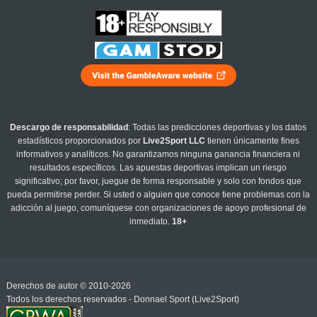
Descargo de responsabilidad
: Todas las predicciones deportivas y los datos
estadísticos proporcionados por
Live2Sport LLC
tienen únicamente fines
informativos y analíticos. No garantizamos ninguna ganancia financiera ni
resultados específicos. Las apuestas deportivas implican un riesgo
significativo; por favor, juegue de forma responsable y solo con fondos que
pueda permitirse perder. Si usted o alguien que conoce tiene problemas con la
adicción al juego, comuníquese con organizaciones de apoyo profesional de
inmediato.
18+
Derechos de autor © 2010-2026
Todos los derechos reservados - Donnael Sport (Live2Sport)