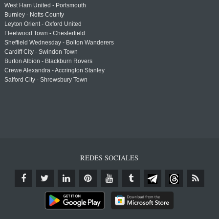
West Ham United - Portsmouth
Burnley - Notts County
Leyton Orient - Oxford United
Fleetwood Town - Chesterfield
Sheffield Wednesday - Bolton Wanderers
Cardiff City - Swindon Town
Burton Albion - Blackburn Rovers
Crewe Alexandra - Accrington Stanley
Salford City - Shrewsbury Town
REDES SOCIALES