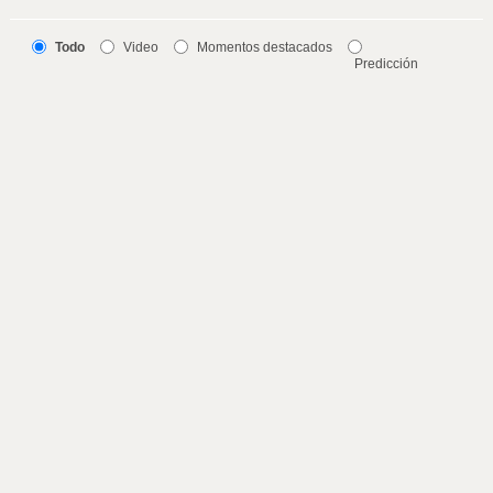
Todo
Video
Momentos destacados
Predicción