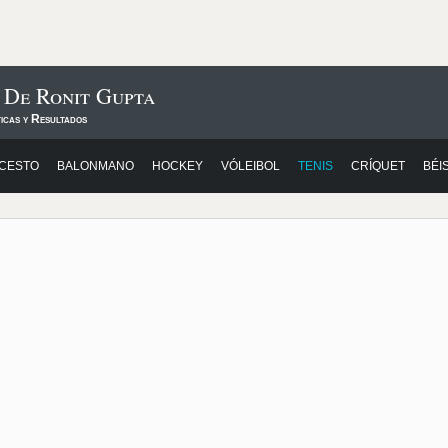
 De Ronit Gupta
icas y Resultados
CESTO
BALONMANO
HOCKEY
VÓLEIBOL
TENIS
CRÍQUET
BÉI