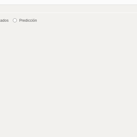
cados
Predicción