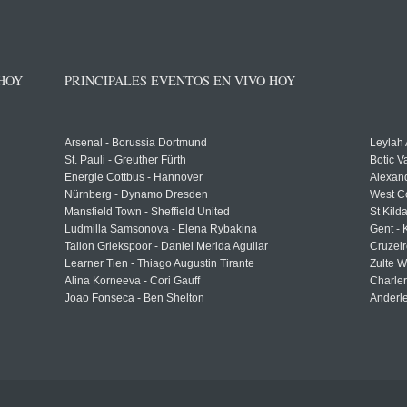
 HOY
PRINCIPALES EVENTOS EN VIVO HOY
Arsenal - Borussia Dortmund
Leylah
St. Pauli - Greuther Fürth
Botic V
Energie Cottbus - Hannover
Alexand
Nürnberg - Dynamo Dresden
West C
Mansfield Town - Sheffield United
St Kild
Ludmilla Samsonova - Elena Rybakina
Gent -
Tallon Griekspoor - Daniel Merida Aguilar
Cruzeir
Learner Tien - Thiago Augustin Tirante
Zulte 
Alina Korneeva - Cori Gauff
Charle
Joao Fonseca - Ben Shelton
Anderle