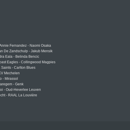
 Annie Fernandez - Naomi Osaka
an De Zandschulp - Jakub Mensik
ra Eala - Belinda Bencic
oast Eagles - Collingwood Magpies
a Saints - Carlton Blues
 KV Mechelen
o - Mirassol
Waregem - Genk
roi - Oud-Heverlee Leuven
cht - RAAL La Louvière