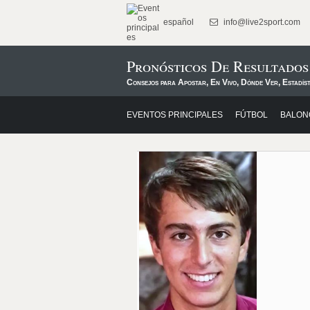
español
info@live2sport.com
Pronósticos De Resultados
Consejos para Apostar, En Vivo, Dónde Ver, Estadíst
EVENTOS PRINCIPALES
FÚTBOL
BALON