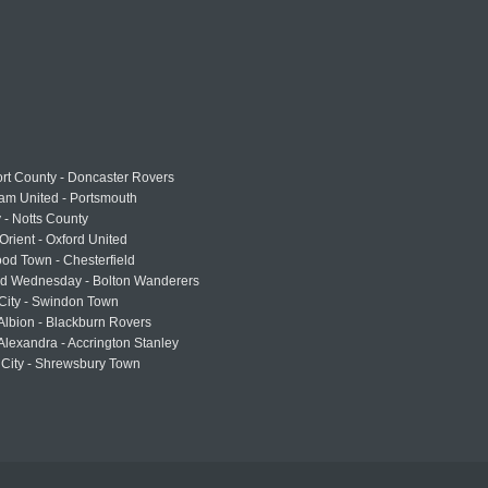
rt County - Doncaster Rovers
am United - Portsmouth
 - Notts County
Orient - Oxford United
od Town - Chesterfield
eld Wednesday - Bolton Wanderers
 City - Swindon Town
Albion - Blackburn Rovers
lexandra - Accrington Stanley
 City - Shrewsbury Town