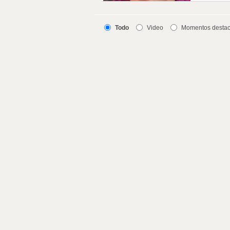
Todo
Video
Momentos desta