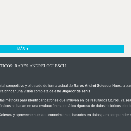
MÁS ▼
STICOS: RARES ANDREI GOLESCU
rial competitivo y el estado de forma actual de
Rares Andrei Golescu
. Nuestra ba
ra brindar una visión completa de este
Jugador de Tenis
.
as métricas para identificar patrones que influyen en los resultados futuros. Ya sea 
onósticos se basan en una evaluación matemática rigurosa de datos históricos e ind
Golescu
y aproveche nuestros conocimientos basados en datos para comprender me