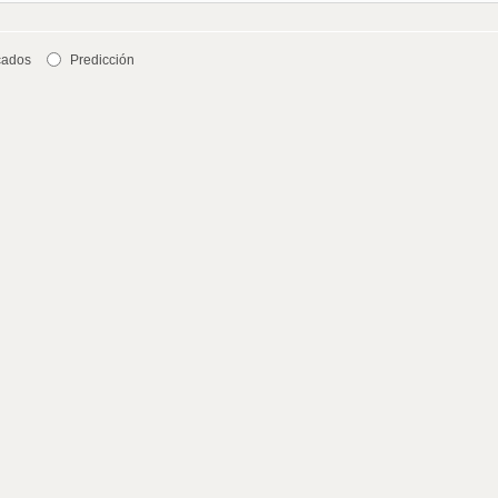
cados
Predicción