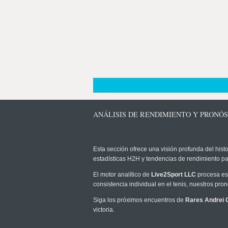
ANÁLISIS DE RENDIMIENTO Y PRONÓ
Esta sección ofrece una visión profunda del histo
estadísticas H2H y tendencias de rendimiento pa
El motor analítico de
Live2Sport LLC
procesa est
consistencia individual en el tenis, nuestros pr
Siga los próximos encuentros de
Rares Andrei 
victoria.