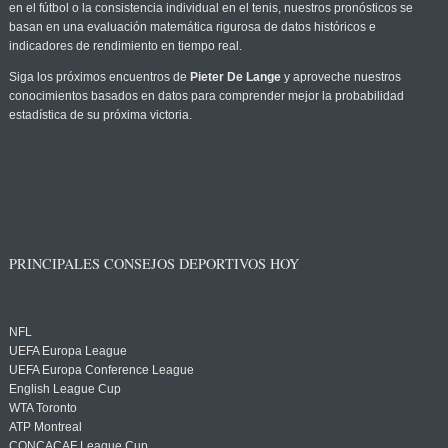
en el fútbol o la consistencia individual en el tenis, nuestros pronósticos se
basan en una evaluación matemática rigurosa de datos históricos e
indicadores de rendimiento en tiempo real.
Siga los próximos encuentros de
Pieter De Lange
y aproveche nuestros
conocimientos basados en datos para comprender mejor la probabilidad
estadística de su próxima victoria.
PRINCIPALES CONSEJOS DEPORTIVOS HOY
NFL
UEFA Europa League
UEFA Europa Conference League
English League Cup
WTA Toronto
ATP Montreal
CONCACAF League Cup