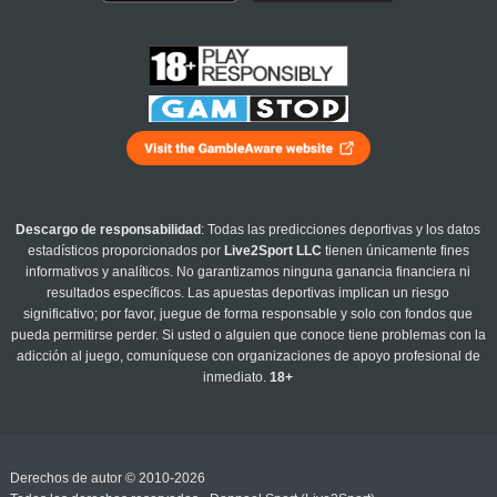
Descargo de responsabilidad
: Todas las predicciones deportivas y los datos
estadísticos proporcionados por
Live2Sport LLC
tienen únicamente fines
informativos y analíticos. No garantizamos ninguna ganancia financiera ni
resultados específicos. Las apuestas deportivas implican un riesgo
significativo; por favor, juegue de forma responsable y solo con fondos que
pueda permitirse perder. Si usted o alguien que conoce tiene problemas con la
adicción al juego, comuníquese con organizaciones de apoyo profesional de
inmediato.
18+
Derechos de autor © 2010-2026