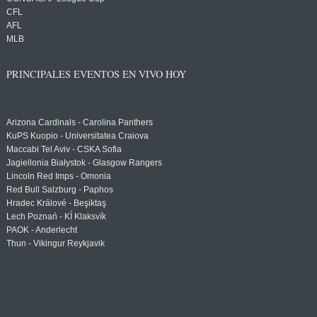
CFL
AFL
MLB
PRINCIPALES EVENTOS EN VIVO HOY
Arizona Cardinals - Carolina Panthers
KuPS Kuopio - Universitatea Craiova
Maccabi Tel Aviv - CSKA Sofia
Jagiellonia Białystok - Glasgow Rangers
Lincoln Red Imps - Omonia
Red Bull Salzburg - Paphos
Hradec Králové - Beşiktaş
Lech Poznań - KÍ Klaksvík
PAOK - Anderlecht
Thun - Vikingur Reykjavik