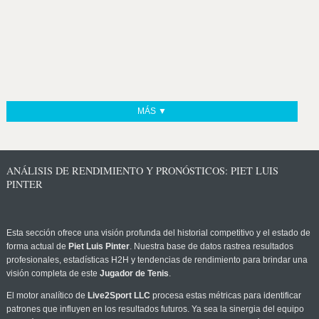
MÁS ▼
ANÁLISIS DE RENDIMIENTO Y PRONÓSTICOS: PIET LUIS
PINTER
Esta sección ofrece una visión profunda del historial competitivo y el estado de
forma actual de
Piet Luis Pinter
. Nuestra base de datos rastrea resultados
profesionales, estadísticas H2H y tendencias de rendimiento para brindar una
visión completa de este
Jugador de Tenis
.
El motor analítico de
Live2Sport LLC
procesa estas métricas para identificar
patrones que influyen en los resultados futuros. Ya sea la sinergia del equipo