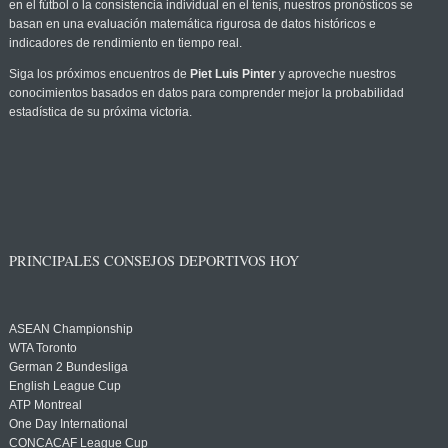
en el fútbol o la consistencia individual en el tenis, nuestros pronósticos se
basan en una evaluación matemática rigurosa de datos históricos e
indicadores de rendimiento en tiempo real.
Siga los próximos encuentros de
Piet Luis Pinter
y aproveche nuestros
conocimientos basados en datos para comprender mejor la probabilidad
estadística de su próxima victoria.
PRINCIPALES CONSEJOS DEPORTIVOS HOY
ASEAN Championship
WTA Toronto
German 2 Bundesliga
English League Cup
ATP Montreal
One Day International
CONCACAF League Cup