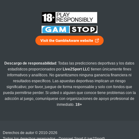
Descargo de responsabilidad
: Todas las predicciones deportivas y los datos
estadísticos proporcionados por
Live2Sport LLC
tienen únicamente fines
informativos y analíticos. No garantizamos ninguna ganancia financiera ni
resultados específicos. Las apuestas deportivas implican un riesgo
significativo; por favor, juegue de forma responsable y solo con fondos que
pueda permitirse perder. Si usted o alguien que conoce tiene problemas con la
adicción al juego, comuníquese con organizaciones de apoyo profesional de
inmediato.
18+
Derechos de autor © 2010-2026
Todos los derechos reservados - Donnael Sport (Live2Sport)