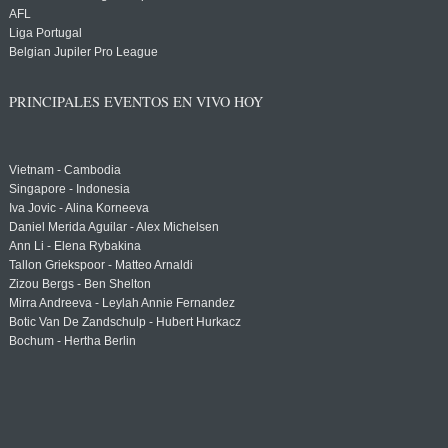
AFL
Liga Portugal
Belgian Jupiler Pro League
PRINCIPALES EVENTOS EN VIVO HOY
Vietnam - Cambodia
Singapore - Indonesia
Iva Jovic - Alina Korneeva
Daniel Merida Aguilar - Alex Michelsen
Ann Li - Elena Rybakina
Tallon Griekspoor - Matteo Arnaldi
Zizou Bergs - Ben Shelton
Mirra Andreeva - Leylah Annie Fernandez
Botic Van De Zandschulp - Hubert Hurkacz
Bochum - Hertha Berlin