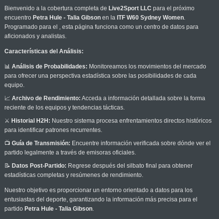
Bienvenido a la cobertura completa de
Live2Sport LLC
para el próximo
encuentro
Petra Hule - Talia Gibson
en la
ITF W60 Sydney Women
.
Programado para el
, esta página funciona como un centro de datos para
aficionados y analistas.
Características del Análisis:
📊
Análisis de Probabilidades:
Monitoreamos los movimientos del mercado
para ofrecer una perspectiva estadística sobre las posibilidades de cada
equipo.
📈
Archivo de Rendimiento:
Acceda a información detallada sobre la forma
reciente de los equipos y tendencias tácticas.
⚔️
Historial H2H:
Nuestro sistema procesa enfrentamientos directos históricos
para identificar patrones recurrentes.
📺
Guía de Transmisión:
Encuentre información verificada sobre dónde ver el
partido legalmente a través de emisoras oficiales.
📝
Datos Post-Partido:
Regrese después del silbato final para obtener
estadísticas completas y resúmenes de rendimiento.
Nuestro objetivo es proporcionar un entorno orientado a datos para los
entusiastas del deporte, garantizando la información más precisa para el
partido
Petra Hule - Talia Gibson
.