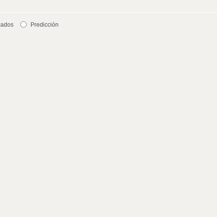
cados
Predicción