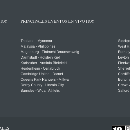
 HOY
PRINCIPALES EVENTOS EN VIVO HOY
Thailand - Myanmar
Stockpo
Malaysia - Philippines
West H
Magdeburg - Eintracht Braunschweig
Burnley
Darmstadt - Holstein Kiel
Leyton 
Karlsruher - Arminia Bielefeld
Fleetwo
Heidenheim - Osnabrück
Sheffi
Cambridge United - Barnet
Cardiff
Queens Park Rangers - Millwall
Burton 
Derby County - Lincoln City
Crewe A
Barnsley - Wigan Athletic
Salford
ALES