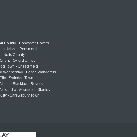
rt County - Doncaster Rovers
am United - Portsmouth
 - Notts County
Orient - Oxford United
od Town - Chesterfield
eld Wednesday - Bolton Wanderers
 City - Swindon Town
Albion - Blackburn Rovers
lexandra - Accrington Stanley
 City - Shrewsbury Town