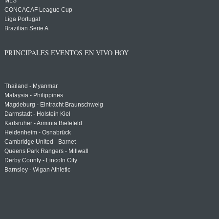
MLS
CONCACAF League Cup
Liga Portugal
Brazilian Serie A
PRINCIPALES EVENTOS EN VIVO HOY
Thailand - Myanmar
Malaysia - Philippines
Magdeburg - Eintracht Braunschweig
Darmstadt - Holstein Kiel
Karlsruher - Arminia Bielefeld
Heidenheim - Osnabrück
Cambridge United - Barnet
Queens Park Rangers - Millwall
Derby County - Lincoln City
Barnsley - Wigan Athletic