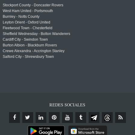
Stockport County - Doncaster Rovers
West Ham United - Portsmouth
Burnley - Notts County
Leyton Orient - Oxford United
Fleetwood Town - Chesterfield
Sheffield Wednesday - Bolton Wanderers
Cardiff City - Swindon Town
Burton Albion - Blackburn Rovers
Crewe Alexandra - Accrington Stanley
Salford City - Shrewsbury Town
REDES SOCIALES