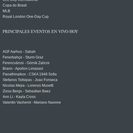
Copa do Brasil
MLB
Royal London One-Day Cup
PRINCIPALES EVENTOS EN VIVO HOY
AGF Aarhus - Sabah
Fenerbahçe - Sturm Graz
Ferencvárosi - Górnik Zabrze
Brann - Apollon Limassol
Panathinaikos - CSKA 1948 Sofia
Stefanos Tsitsipas - Joao Fonseca
Nicolas Mejia - Lorenzo Musetti
Zizou Bergs - Sebastian Baez
Ann Li - Kayla Cross
Valentin Vacherot - Mariano Navone