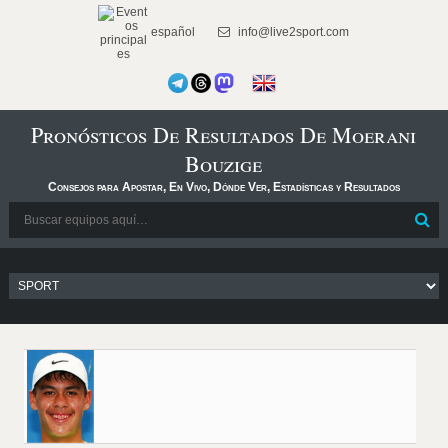
español
info@live2sport.com
Pronósticos De Resultados De Moerani
Bouzige
Consejos para Apostar, En Vivo, Dónde Ver, Estadísticas y Resultados