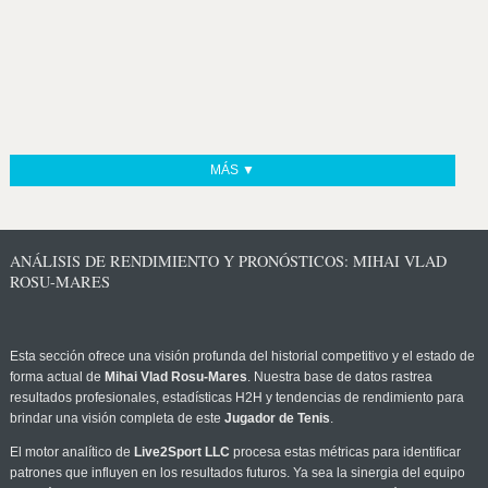
MÁS ▼
ANÁLISIS DE RENDIMIENTO Y PRONÓSTICOS: MIHAI VLAD
ROSU-MARES
Esta sección ofrece una visión profunda del historial competitivo y el estado de
forma actual de
Mihai Vlad Rosu-Mares
. Nuestra base de datos rastrea
resultados profesionales, estadísticas H2H y tendencias de rendimiento para
brindar una visión completa de este
Jugador de Tenis
.
El motor analítico de
Live2Sport LLC
procesa estas métricas para identificar
patrones que influyen en los resultados futuros. Ya sea la sinergia del equipo