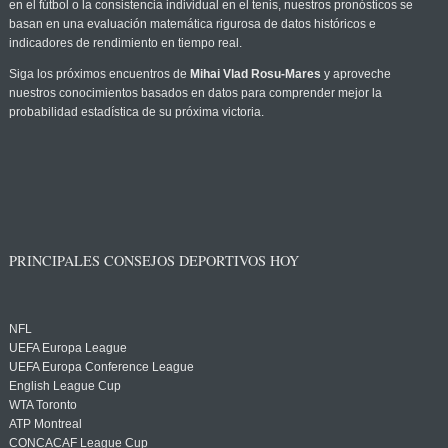
en el fútbol o la consistencia individual en el tenis, nuestros pronósticos se
basan en una evaluación matemática rigurosa de datos históricos e
indicadores de rendimiento en tiempo real.
Siga los próximos encuentros de
Mihai Vlad Rosu-Mares
y aproveche
nuestros conocimientos basados en datos para comprender mejor la
probabilidad estadística de su próxima victoria.
PRINCIPALES CONSEJOS DEPORTIVOS HOY
NFL
UEFA Europa League
UEFA Europa Conference League
English League Cup
WTA Toronto
ATP Montreal
CONCACAF League Cup