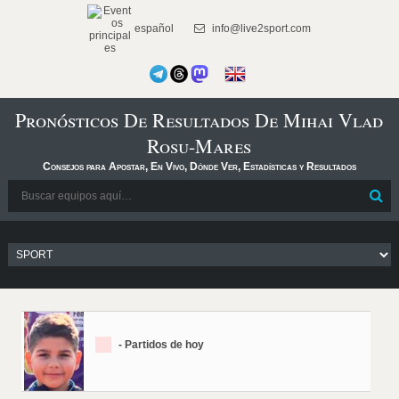
español
info@live2sport.com
Pronósticos De Resultados De Mihai Vlad
Rosu-Mares
Consejos para Apostar, En Vivo, Dónde Ver, Estadísticas y Resultados
- Partidos de hoy