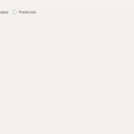
cados
Predicción