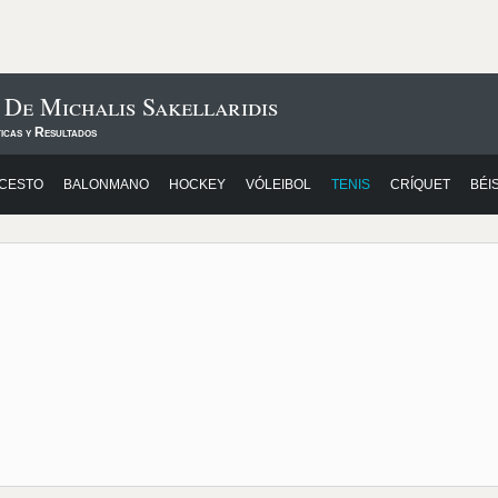
 De Michalis Sakellaridis
icas y Resultados
CESTO
BALONMANO
HOCKEY
VÓLEIBOL
TENIS
CRÍQUET
BÉI