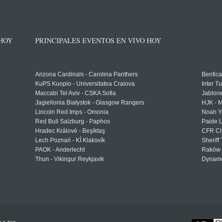
 HOY
PRINCIPALES EVENTOS EN VIVO HOY
Arizona Cardinals - Carolina Panthers
Benfica
KuPS Kuopio - Universitatea Craiova
Inter T
Maccabi Tel Aviv - CSKA Sofia
Jablon
Jagiellonia Białystok - Glasgow Rangers
HJK - M
Lincoln Red Imps - Omonia
Noah Y
Red Bull Salzburg - Paphos
Paide 
Hradec Králové - Beşiktaş
CFR Cl
Lech Poznań - KÍ Klaksvík
Sheriff 
PAOK - Anderlecht
Raków 
Thun - Vikingur Reykjavik
Dynamo