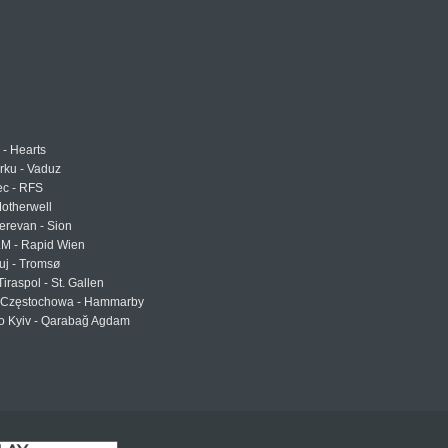
 - Hearts
urku - Vaduz
ec - RFS
otherwell
erevan - Sion
LM - Rapid Wien
uj - Tromsø
Tiraspol - St. Gallen
Częstochowa - Hammarby
 Kyiv - Qarabağ Agdam