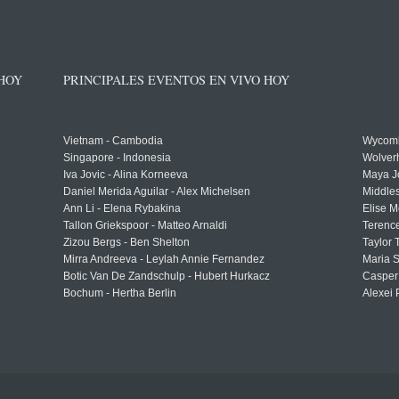
 HOY
PRINCIPALES EVENTOS EN VIVO HOY
Vietnam - Cambodia
Wycomb
Singapore - Indonesia
Wolver
Iva Jovic - Alina Korneeva
Maya J
Daniel Merida Aguilar - Alex Michelsen
Middle
Ann Li - Elena Rybakina
Elise M
Tallon Griekspoor - Matteo Arnaldi
Terenc
Zizou Bergs - Ben Shelton
Taylor 
Mirra Andreeva - Leylah Annie Fernandez
Maria S
Botic Van De Zandschulp - Hubert Hurkacz
Casper
Bochum - Hertha Berlin
Alexei 