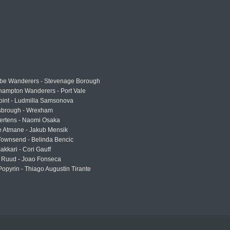
e Wanderers - Stevenage Borough
hampton Wanderers - Port Vale
oint - Ludmilla Samsonova
sbrough - Wrexham
ertens - Naomi Osaka
e Atmane - Jakub Mensik
Townsend - Belinda Bencic
akkari - Cori Gauff
 Ruud - Joao Fonseca
Popyrin - Thiago Augustin Tirante