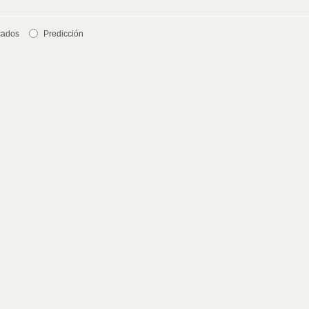
cados
Predicción