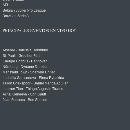
AFL
Belgian Jupiler Pro League
Brazilian Serie A
PRINCIPALES EVENTOS EN VIVO HOY
Arsenal - Borussia Dortmund
St. Pauli - Greuther Fürth
Energie Cottbus - Hannover
Nürnberg - Dynamo Dresden
Mansfield Town - Sheffield United
Ludmilla Samsonova - Elena Rybakina
Tallon Griekspoor - Daniel Merida Aguilar
Learner Tien - Thiago Augustin Tirante
Alina Korneeva - Cori Gauff
Joao Fonseca - Ben Shelton