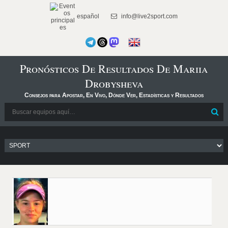
español
info@live2sport.com
Pronósticos De Resultados De Mariia
Drobysheva
Consejos para Apostar, En Vivo, Dónde Ver, Estadísticas y Resultados