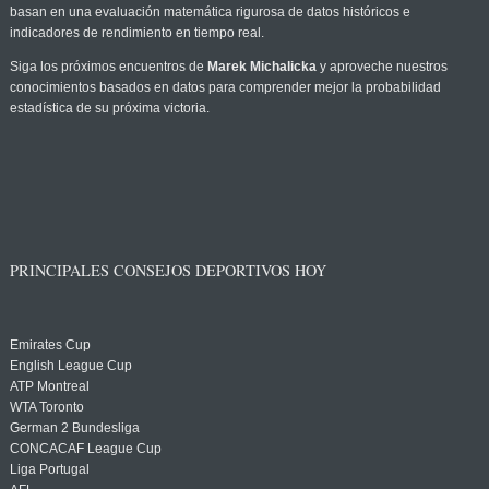
basan en una evaluación matemática rigurosa de datos históricos e
indicadores de rendimiento en tiempo real.
Siga los próximos encuentros de
Marek Michalicka
y aproveche nuestros
conocimientos basados en datos para comprender mejor la probabilidad
estadística de su próxima victoria.
PRINCIPALES CONSEJOS DEPORTIVOS HOY
Emirates Cup
English League Cup
ATP Montreal
WTA Toronto
German 2 Bundesliga
CONCACAF League Cup
Liga Portugal