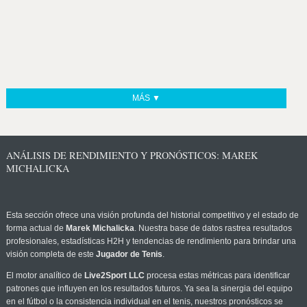
MÁS ▼
ANÁLISIS DE RENDIMIENTO Y PRONÓSTICOS: MAREK
MICHALICKA
Esta sección ofrece una visión profunda del historial competitivo y el estado de
forma actual de
Marek Michalicka
. Nuestra base de datos rastrea resultados
profesionales, estadísticas H2H y tendencias de rendimiento para brindar una
visión completa de este
Jugador de Tenis
.
El motor analítico de
Live2Sport LLC
procesa estas métricas para identificar
patrones que influyen en los resultados futuros. Ya sea la sinergia del equipo
en el fútbol o la consistencia individual en el tenis, nuestros pronósticos se