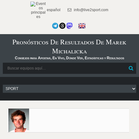
español
info@live2sport.com
Pronósticos De Resultados De Marek
Michalicka
Consejos para Apostar, En Vivo, Dónde Ver, Estadísticas y Resultados