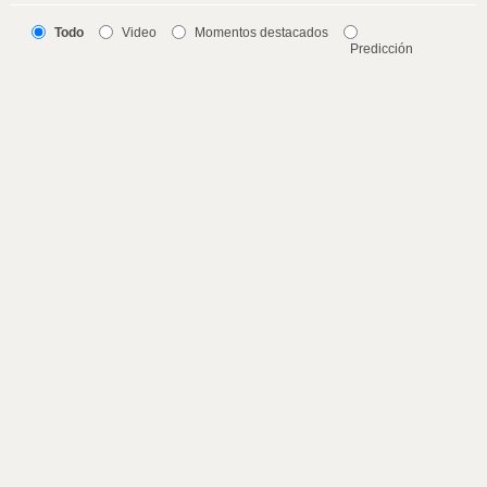
Todo
Video
Momentos destacados
Predicción