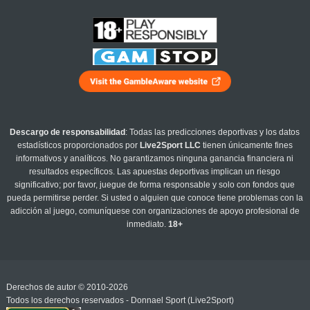
Descargo de responsabilidad
: Todas las predicciones deportivas y los datos
estadísticos proporcionados por
Live2Sport LLC
tienen únicamente fines
informativos y analíticos. No garantizamos ninguna ganancia financiera ni
resultados específicos. Las apuestas deportivas implican un riesgo
significativo; por favor, juegue de forma responsable y solo con fondos que
pueda permitirse perder. Si usted o alguien que conoce tiene problemas con la
adicción al juego, comuníquese con organizaciones de apoyo profesional de
inmediato.
18+
Derechos de autor © 2010-2026
Todos los derechos reservados - Donnael Sport (Live2Sport)