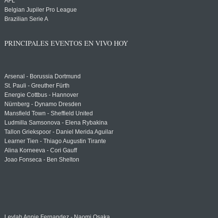
AFL
Belgian Jupiler Pro League
Brazilian Serie A
PRINCIPALES EVENTOS EN VIVO HOY
Arsenal - Borussia Dortmund
St. Pauli - Greuther Fürth
Energie Cottbus - Hannover
Nürnberg - Dynamo Dresden
Mansfield Town - Sheffield United
Ludmilla Samsonova - Elena Rybakina
Tallon Griekspoor - Daniel Merida Aguilar
Learner Tien - Thiago Augustin Tirante
Alina Korneeva - Cori Gauff
Joao Fonseca - Ben Shelton
Leylah Annie Fernandez - Naomi Osaka