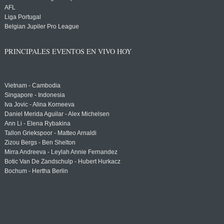
AFL
Liga Portugal
Belgian Jupiler Pro League
PRINCIPALES EVENTOS EN VIVO HOY
Vietnam - Cambodia
Singapore - Indonesia
Iva Jovic - Alina Korneeva
Daniel Merida Aguilar - Alex Michelsen
Ann Li - Elena Rybakina
Tallon Griekspoor - Matteo Arnaldi
Zizou Bergs - Ben Shelton
Mirra Andreeva - Leylah Annie Fernandez
Botic Van De Zandschulp - Hubert Hurkacz
Bochum - Hertha Berlin