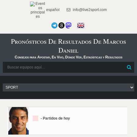
español
info@live2sport.com
Pronósticos De Resultados De Marcos
Daniel
Consejos para Apostar, En Vivo, Dónde Ver, Estadísticas y Resultados
- Partidos de hoy