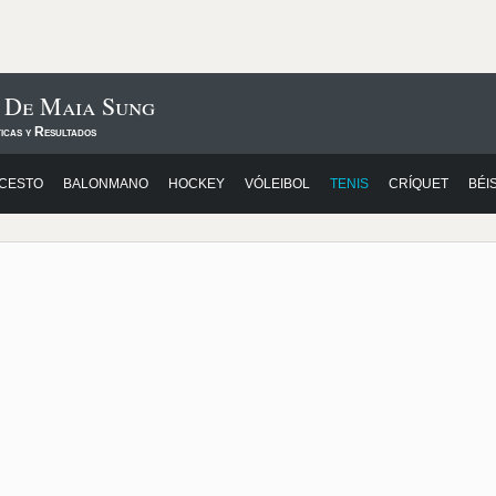
s De Maia Sung
icas y Resultados
CESTO
BALONMANO
HOCKEY
VÓLEIBOL
TENIS
CRÍQUET
BÉI