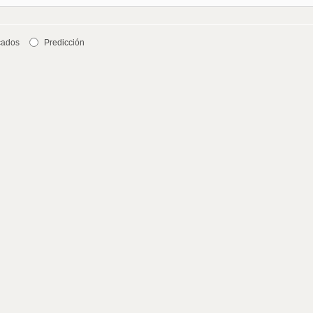
cados
Predicción