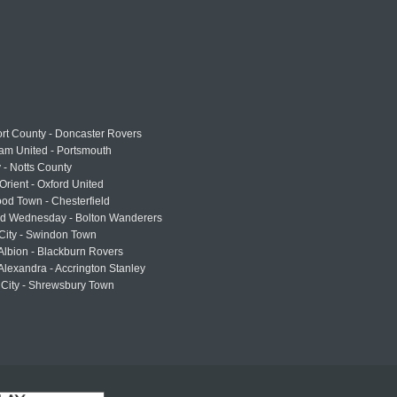
rt County - Doncaster Rovers
am United - Portsmouth
 - Notts County
Orient - Oxford United
od Town - Chesterfield
eld Wednesday - Bolton Wanderers
 City - Swindon Town
Albion - Blackburn Rovers
lexandra - Accrington Stanley
 City - Shrewsbury Town