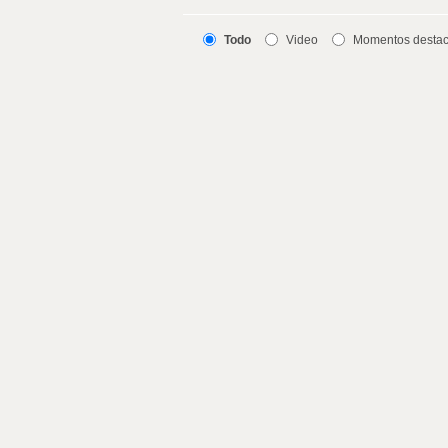
Todo
Video
Momentos desta