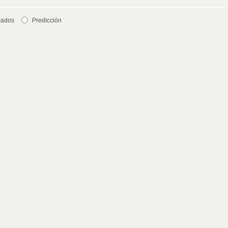
cados
Predicción