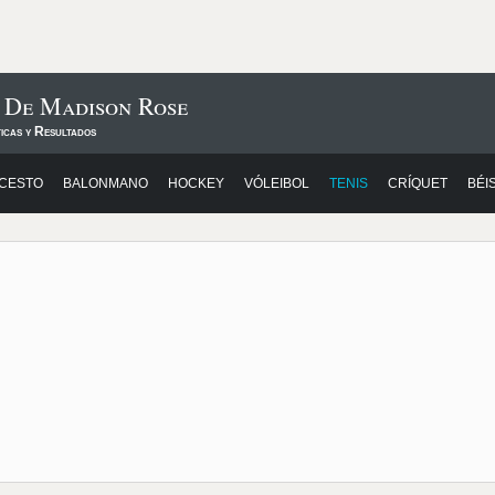
s De Madison Rose
icas y Resultados
CESTO
BALONMANO
HOCKEY
VÓLEIBOL
TENIS
CRÍQUET
BÉI