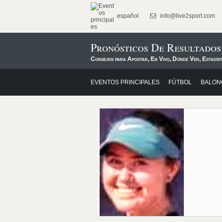
español
info@live2sport.com
Pronósticos De Resultado
Consejos para Apostar, En Vivo, Dónde Ver, Estadíst
EVENTOS PRINCIPALES
FÚTBOL
BALON