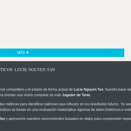
MÁS ▼
TICOS: LUCIE NGUYEN TAN
rial competitivo y el estado de forma actual de
Lucie Nguyen Tan
. Nuestra base de
ra brindar una visión completa de este
Jugador de Tenis
.
as métricas para identificar patrones que influyen en los resultados futuros. Ya sea 
onósticos se basan en una evaluación matemática rigurosa de datos históricos e ind
Tan
y aproveche nuestros conocimientos basados en datos para comprender mejor l