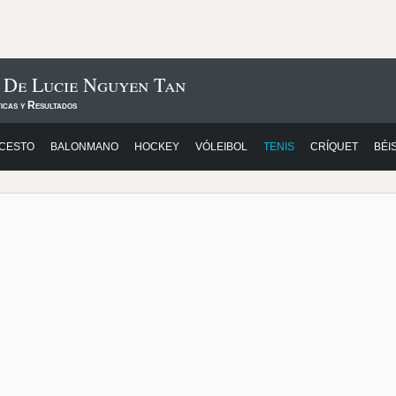
 De Lucie Nguyen Tan
icas y Resultados
CESTO
BALONMANO
HOCKEY
VÓLEIBOL
TENIS
CRÍQUET
BÉI