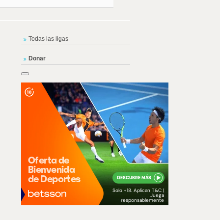
Todas las ligas
Donar