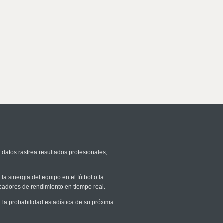
 datos rastrea resultados profesionales,
la sinergia del equipo en el fútbol o la
icadores de rendimiento en tiempo real.
a probabilidad estadística de su próxima