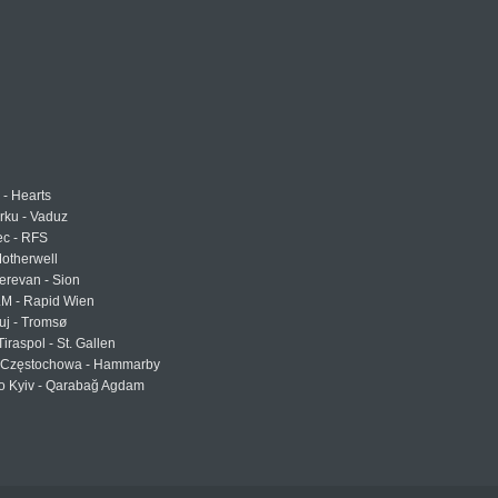
 - Hearts
urku - Vaduz
ec - RFS
otherwell
erevan - Sion
LM - Rapid Wien
uj - Tromsø
Tiraspol - St. Gallen
Częstochowa - Hammarby
 Kyiv - Qarabağ Agdam