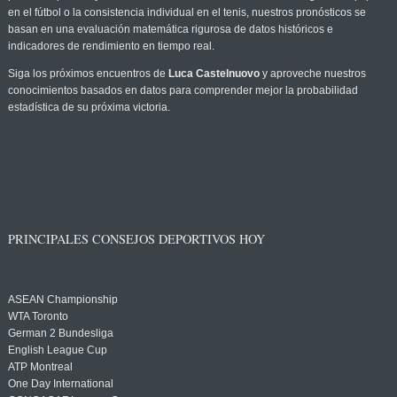
en el fútbol o la consistencia individual en el tenis, nuestros pronósticos se
basan en una evaluación matemática rigurosa de datos históricos e
indicadores de rendimiento en tiempo real.
Siga los próximos encuentros de
Luca Castelnuovo
y aproveche nuestros
conocimientos basados en datos para comprender mejor la probabilidad
estadística de su próxima victoria.
PRINCIPALES CONSEJOS DEPORTIVOS HOY
ASEAN Championship
WTA Toronto
German 2 Bundesliga
English League Cup
ATP Montreal
One Day International