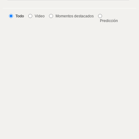
Todo
Video
Momentos destacados
Predicción