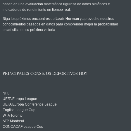
basan en una evaluación matemática rigurosa de datos históricos e
indicadores de rendimiento en tiempo real.
Siga los próximos encuentros de
Louis Herman
y aproveche nuestros
conocimientos basados en datos para comprender mejor la probabilidad
estadística de su próxima victoria.
PRINCIPALES CONSEJOS DEPORTIVOS HOY
NFL
UEFA Europa League
UEFA Europa Conference League
English League Cup
WTA Toronto
ATP Montreal
CONCACAF League Cup