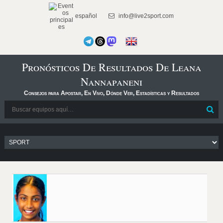
español
info@live2sport.com
Pronósticos De Resultados De Leana
Nannapaneni
Consejos para Apostar, En Vivo, Dónde Ver, Estadísticas y Resultados