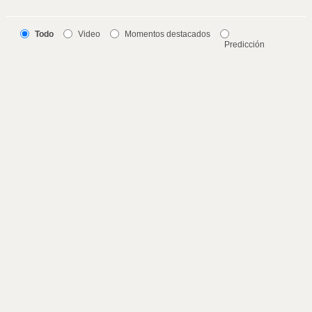
Todo
Video
Momentos destacados
Predicción