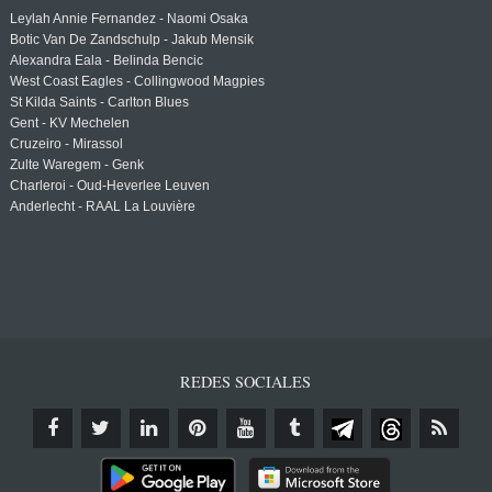
Leylah Annie Fernandez - Naomi Osaka
Botic Van De Zandschulp - Jakub Mensik
Alexandra Eala - Belinda Bencic
West Coast Eagles - Collingwood Magpies
St Kilda Saints - Carlton Blues
Gent - KV Mechelen
Cruzeiro - Mirassol
Zulte Waregem - Genk
Charleroi - Oud-Heverlee Leuven
Anderlecht - RAAL La Louvière
REDES SOCIALES