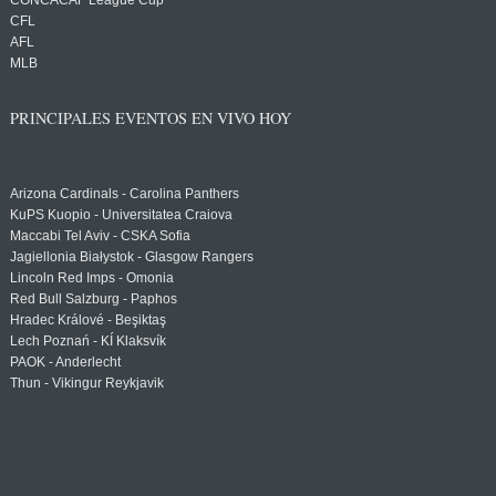
CONCACAF League Cup
CFL
AFL
MLB
PRINCIPALES EVENTOS EN VIVO HOY
Arizona Cardinals - Carolina Panthers
KuPS Kuopio - Universitatea Craiova
Maccabi Tel Aviv - CSKA Sofia
Jagiellonia Białystok - Glasgow Rangers
Lincoln Red Imps - Omonia
Red Bull Salzburg - Paphos
Hradec Králové - Beşiktaş
Lech Poznań - KÍ Klaksvík
PAOK - Anderlecht
Thun - Vikingur Reykjavik