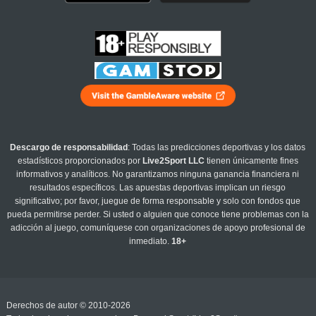
Descargo de responsabilidad
: Todas las predicciones deportivas y los datos
estadísticos proporcionados por
Live2Sport LLC
tienen únicamente fines
informativos y analíticos. No garantizamos ninguna ganancia financiera ni
resultados específicos. Las apuestas deportivas implican un riesgo
significativo; por favor, juegue de forma responsable y solo con fondos que
pueda permitirse perder. Si usted o alguien que conoce tiene problemas con la
adicción al juego, comuníquese con organizaciones de apoyo profesional de
inmediato.
18+
Derechos de autor © 2010-2026