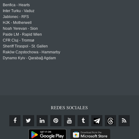
Benfica - Hearts
Inter Turku - Vaduz
Jablonec - RFS
HJK - Motherwell
Noah Yerevan - Sion
Paide LM - Rapid Wien
CFR Cluj - Tromsø
Sheriff Tiraspol - St. Gallen
Raków Częstochowa - Hammarby
Dynamo Kyiv - Qarabağ Agdam
REDES SOCIALES