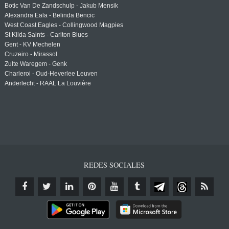
Botic Van De Zandschulp - Jakub Mensik
Alexandra Eala - Belinda Bencic
West Coast Eagles - Collingwood Magpies
St Kilda Saints - Carlton Blues
Gent - KV Mechelen
Cruzeiro - Mirassol
Zulte Waregem - Genk
Charleroi - Oud-Heverlee Leuven
Anderlecht - RAAL La Louvière
REDES SOCIALES