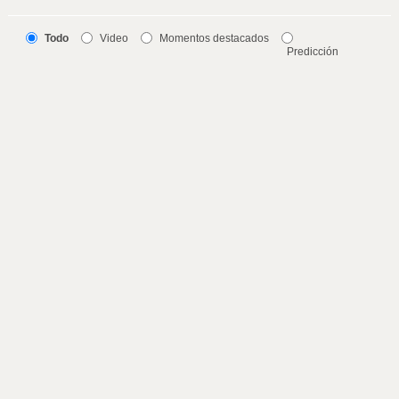
Todo
Video
Momentos destacados
Predicción