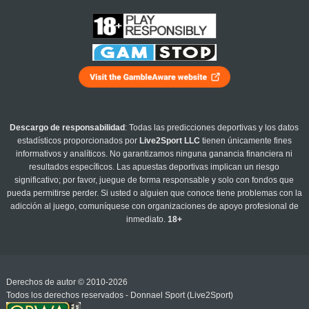
Descargo de responsabilidad
: Todas las predicciones deportivas y los datos
estadísticos proporcionados por
Live2Sport LLC
tienen únicamente fines
informativos y analíticos. No garantizamos ninguna ganancia financiera ni
resultados específicos. Las apuestas deportivas implican un riesgo
significativo; por favor, juegue de forma responsable y solo con fondos que
pueda permitirse perder. Si usted o alguien que conoce tiene problemas con la
adicción al juego, comuníquese con organizaciones de apoyo profesional de
inmediato.
18+
Derechos de autor © 2010-2026
Todos los derechos reservados - Donnael Sport (Live2Sport)