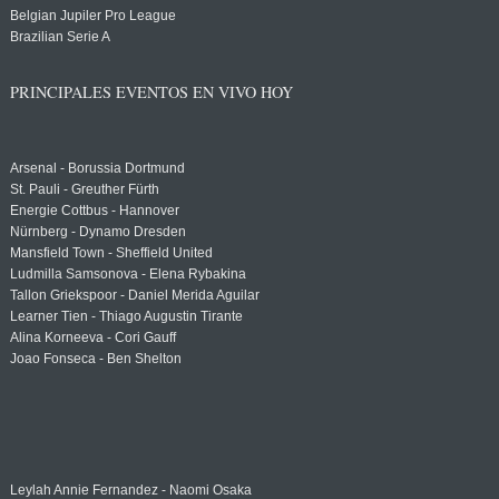
Belgian Jupiler Pro League
Brazilian Serie A
PRINCIPALES EVENTOS EN VIVO HOY
Arsenal - Borussia Dortmund
St. Pauli - Greuther Fürth
Energie Cottbus - Hannover
Nürnberg - Dynamo Dresden
Mansfield Town - Sheffield United
Ludmilla Samsonova - Elena Rybakina
Tallon Griekspoor - Daniel Merida Aguilar
Learner Tien - Thiago Augustin Tirante
Alina Korneeva - Cori Gauff
Joao Fonseca - Ben Shelton
Leylah Annie Fernandez - Naomi Osaka