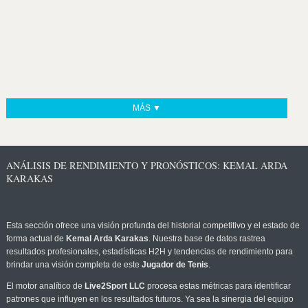
MÁS ▼
ANÁLISIS DE RENDIMIENTO Y PRONÓSTICOS: KEMAL ARDA
KARAKAS
Esta sección ofrece una visión profunda del historial competitivo y el estado de
forma actual de
Kemal Arda Karakas
. Nuestra base de datos rastrea
resultados profesionales, estadísticas H2H y tendencias de rendimiento para
brindar una visión completa de este
Jugador de Tenis
.
El motor analítico de
Live2Sport LLC
procesa estas métricas para identificar
patrones que influyen en los resultados futuros. Ya sea la sinergia del equipo