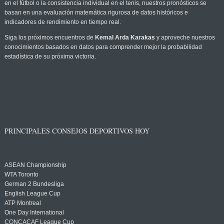
en el fútbol o la consistencia individual en el tenis, nuestros pronósticos se
basan en una evaluación matemática rigurosa de datos históricos e
indicadores de rendimiento en tiempo real.
Siga los próximos encuentros de
Kemal Arda Karakas
y aproveche nuestros
conocimientos basados en datos para comprender mejor la probabilidad
estadística de su próxima victoria.
PRINCIPALES CONSEJOS DEPORTIVOS HOY
ASEAN Championship
WTA Toronto
German 2 Bundesliga
English League Cup
ATP Montreal
One Day International
CONCACAF League Cup