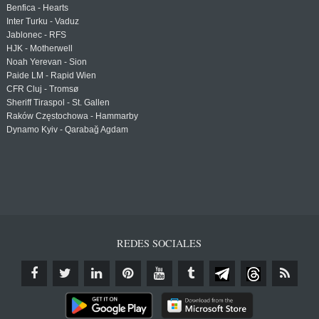
Benfica - Hearts
Inter Turku - Vaduz
Jablonec - RFS
HJK - Motherwell
Noah Yerevan - Sion
Paide LM - Rapid Wien
CFR Cluj - Tromsø
Sheriff Tiraspol - St. Gallen
Raków Częstochowa - Hammarby
Dynamo Kyiv - Qarabağ Agdam
REDES SOCIALES