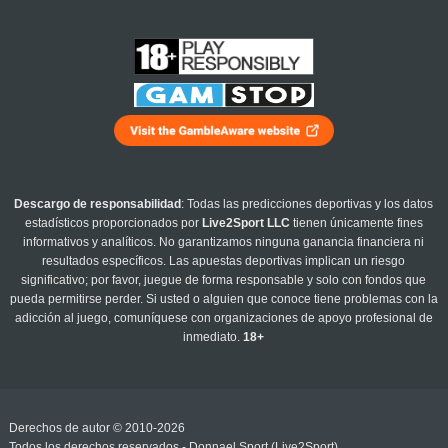
Descargo de responsabilidad
: Todas las predicciones deportivas y los datos
estadísticos proporcionados por
Live2Sport LLC
tienen únicamente fines
informativos y analíticos. No garantizamos ninguna ganancia financiera ni
resultados específicos. Las apuestas deportivas implican un riesgo
significativo; por favor, juegue de forma responsable y solo con fondos que
pueda permitirse perder. Si usted o alguien que conoce tiene problemas con la
adicción al juego, comuníquese con organizaciones de apoyo profesional de
inmediato.
18+
Derechos de autor © 2010-2026
Todos los derechos reservados - Donnael Sport (Live2Sport)