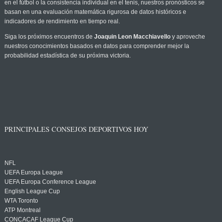
en el fútbol o la consistencia individual en el tenis, nuestros pronósticos se
basan en una evaluación matemática rigurosa de datos históricos e
indicadores de rendimiento en tiempo real.
Siga los próximos encuentros de
Joaquin Leon Macchiavello
y aproveche
nuestros conocimientos basados en datos para comprender mejor la
probabilidad estadística de su próxima victoria.
PRINCIPALES CONSEJOS DEPORTIVOS HOY
NFL
UEFA Europa League
UEFA Europa Conference League
English League Cup
WTA Toronto
ATP Montreal
CONCACAF League Cup