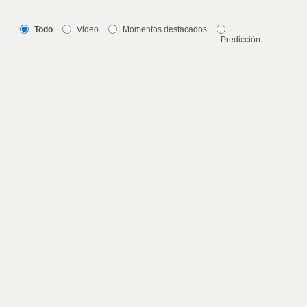
Todo
Video
Momentos destacados
Predicción