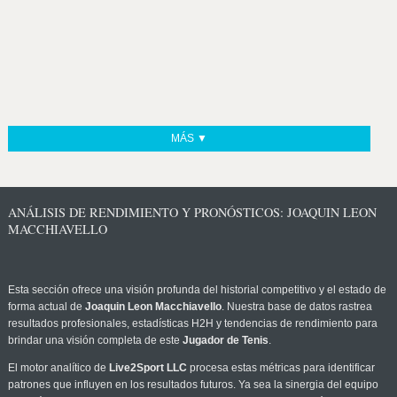
MÁS ▼
ANÁLISIS DE RENDIMIENTO Y PRONÓSTICOS: JOAQUIN LEON
MACCHIAVELLO
Esta sección ofrece una visión profunda del historial competitivo y el estado de
forma actual de
Joaquin Leon Macchiavello
. Nuestra base de datos rastrea
resultados profesionales, estadísticas H2H y tendencias de rendimiento para
brindar una visión completa de este
Jugador de Tenis
.
El motor analítico de
Live2Sport LLC
procesa estas métricas para identificar
patrones que influyen en los resultados futuros. Ya sea la sinergia del equipo