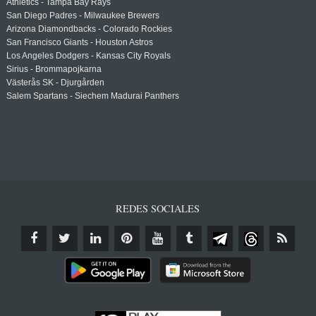
Athletics - Tampa Bay Rays
San Diego Padres - Milwaukee Brewers
Arizona Diamondbacks - Colorado Rockies
San Francisco Giants - Houston Astros
Los Angeles Dodgers - Kansas City Royals
Sirius - Brommapojkarna
Västerås SK - Djurgården
Salem Spartans - Siechem Madurai Panthers
REDES SOCIALES