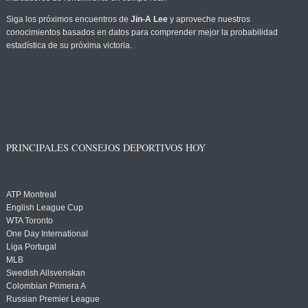
Siga los próximos encuentros de
Jin-A Lee
y aproveche nuestros
conocimientos basados en datos para comprender mejor la probabilidad
estadística de su próxima victoria.
PRINCIPALES CONSEJOS DEPORTIVOS HOY
ATP Montreal
English League Cup
WTA Toronto
One Day International
Liga Portugal
MLB
Swedish Allsvenskan
Colombian Primera A
Russian Premier League