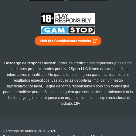
Descargo de responsabilidad
: Todas las predicciones deportivas y los datos
estadísticos proporcionados por
Live2Sport LLC
tienen únicamente fines
informativos y analíticos. No garantizamos ninguna ganancia financiera ni
resultados específicos. Las apuestas deportivas implican un riesgo
significativo; por favor, juegue de forma responsable y solo con fondos que
pueda permitirse perder. Si usted o alguien que conoce tiene problemas con la
adicción al juego, comuníquese con organizaciones de apoyo profesional de
inmediato.
18+
Derechos de autor © 2010-2026