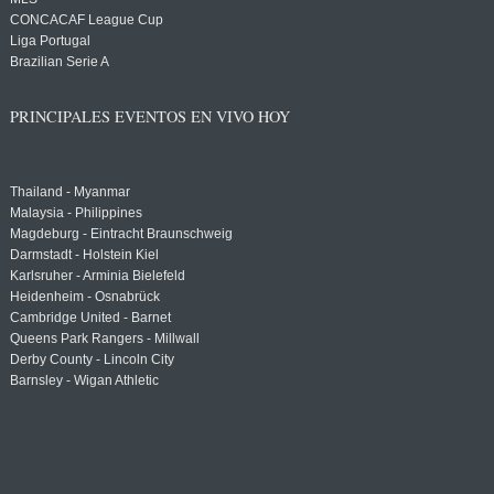
CONCACAF League Cup
Liga Portugal
Brazilian Serie A
PRINCIPALES EVENTOS EN VIVO HOY
Thailand - Myanmar
Malaysia - Philippines
Magdeburg - Eintracht Braunschweig
Darmstadt - Holstein Kiel
Karlsruher - Arminia Bielefeld
Heidenheim - Osnabrück
Cambridge United - Barnet
Queens Park Rangers - Millwall
Derby County - Lincoln City
Barnsley - Wigan Athletic