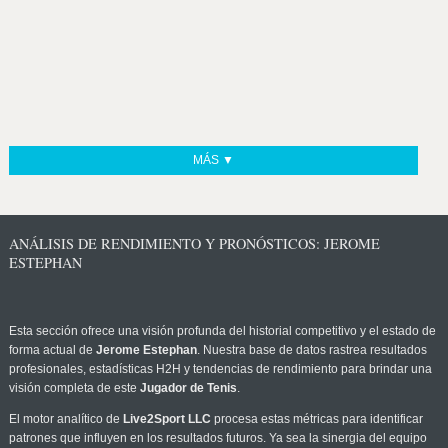
MÁS ▼
ANÁLISIS DE RENDIMIENTO Y PRONÓSTICOS: JEROME
ESTEPHAN
Esta sección ofrece una visión profunda del historial competitivo y el estado de
forma actual de
Jerome Estephan
. Nuestra base de datos rastrea resultados
profesionales, estadísticas H2H y tendencias de rendimiento para brindar una
visión completa de este
Jugador de Tenis
.
El motor analítico de
Live2Sport LLC
procesa estas métricas para identificar
patrones que influyen en los resultados futuros. Ya sea la sinergia del equipo