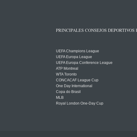
PRINCIPALES CONSEJOS DEPORTIVOS
UEFA Champions League
UEFA Europa League
UEFA Europa Conference League
ATP Montreal
WTA Toronto
CONCACAF League Cup
One Day International
Copa do Brasil
MLB
Royal London One-Day Cup