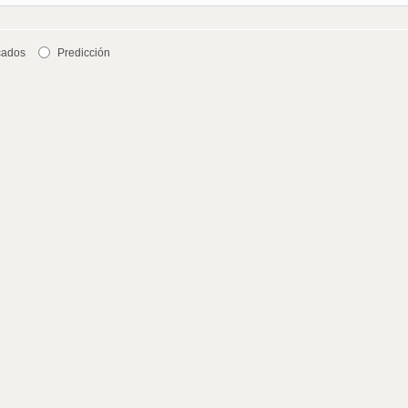
cados
Predicción