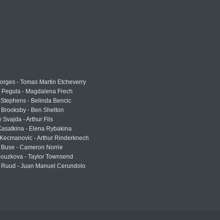
rges - Tomas Martin Etcheverry
a Pegula - Magdalena Frech
Stephens - Belinda Bencic
 Brooksby - Ben Shelton
 Svajda - Arthur Fils
asatkina - Elena Rybakina
Kecmanovic - Arthur Rinderknech
 Buse - Cameron Norrie
Bouzkova - Taylor Townsend
 Ruud - Juan Manuel Cerundolo