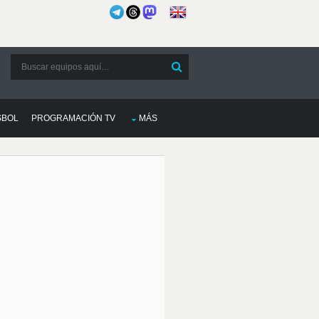
SBOL
PROGRAMACIÓN TV
MÁS