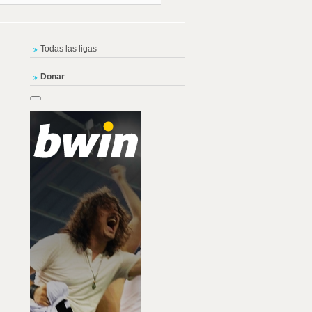
Todas las ligas
Donar