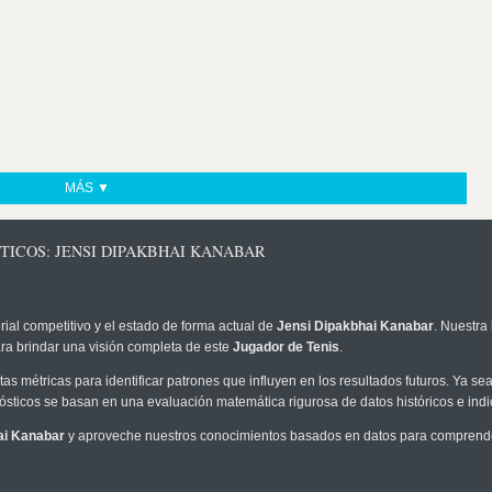
MÁS ▼
TICOS: JENSI DIPAKBHAI KANABAR
rial competitivo y el estado de forma actual de
Jensi Dipakbhai Kanabar
. Nuestra
ra brindar una visión completa de este
Jugador de Tenis
.
as métricas para identificar patrones que influyen en los resultados futuros. Ya sea 
onósticos se basan en una evaluación matemática rigurosa de datos históricos e ind
ai Kanabar
y aproveche nuestros conocimientos basados en datos para comprender 