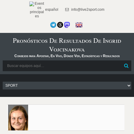
español
info@live2sport.com
Pronósticos De Resultados De Ingrid
Vojcinakova
Consejos para Apostar, En Vivo, Dónde Ver, Estadísticas y Resultados