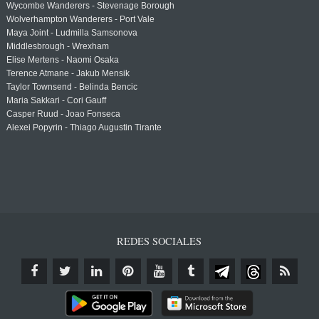
Wycombe Wanderers - Stevenage Borough
Wolverhampton Wanderers - Port Vale
Maya Joint - Ludmilla Samsonova
Middlesbrough - Wrexham
Elise Mertens - Naomi Osaka
Terence Atmane - Jakub Mensik
Taylor Townsend - Belinda Bencic
Maria Sakkari - Cori Gauff
Casper Ruud - Joao Fonseca
Alexei Popyrin - Thiago Augustin Tirante
REDES SOCIALES