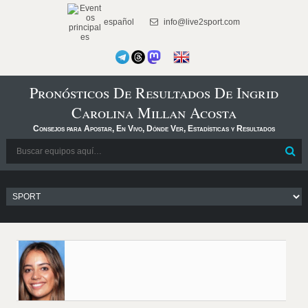
español
info@live2sport.com
Pronósticos De Resultados De Ingrid
Carolina Millan Acosta
Consejos para Apostar, En Vivo, Dónde Ver, Estadísticas y Resultados