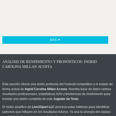
MÁS ▼
ANÁLISIS DE RENDIMIENTO Y PRONÓSTICOS: INGRID
CAROLINA MILLAN ACOSTA
Esta sección ofrece una visión profunda del historial competitivo y el estado de
forma actual de
Ingrid Carolina Millan Acosta
. Nuestra base de datos rastrea
resultados profesionales, estadísticas H2H y tendencias de rendimiento para
brindar una visión completa de este
Jugador de Tenis
.
El motor analítico de
Live2Sport LLC
procesa estas métricas para identificar
patrones que influyen en los resultados futuros. Ya sea la sinergia del equipo