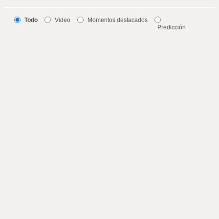
Todo
Video
Momentos destacados
Predicción