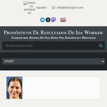
español
info@live2sport.com
Pronósticos De Resultados De Ida Wobker
Consejos para Apostar, En Vivo, Dónde Ver, Estadísticas y Resultados