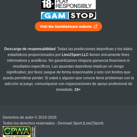
Descargo de responsabilidad
: Todas las predicciones deportivas y los datos
estadísticos proporcionados por
Live2Sport LLC
tienen únicamente fines
informativos y analíticos. No garantizamos ninguna ganancia financiera ni
resultados específicos. Las apuestas deportivas implican un riesgo
significativo; por favor, juegue de forma responsable y solo con fondos que
pueda permitirse perder. Si usted o alguien que conoce tiene problemas con la
adicción al juego, comuníquese con organizaciones de apoyo profesional de
inmediato.
18+
Derechos de autor © 2010-2026
Todos los derechos reservados - Donnael Sport (Live2Sport)