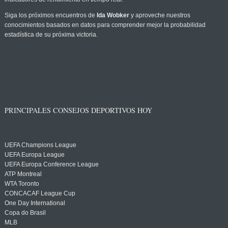
Siga los próximos encuentros de
Ida Wobker
y aproveche nuestros
conocimientos basados en datos para comprender mejor la probabilidad
estadística de su próxima victoria.
PRINCIPALES CONSEJOS DEPORTIVOS HOY
UEFA Champions League
UEFA Europa League
UEFA Europa Conference League
ATP Montreal
WTA Toronto
CONCACAF League Cup
One Day International
Copa do Brasil
MLB