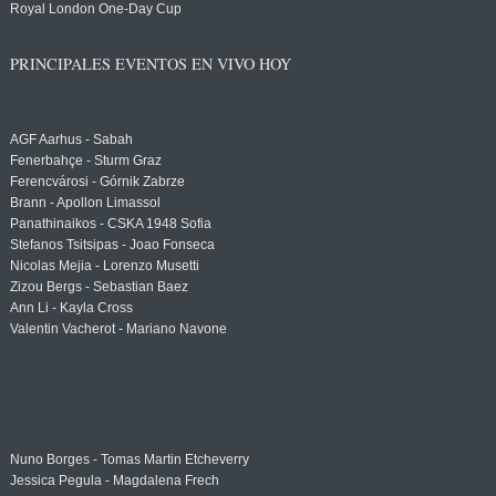
Royal London One-Day Cup
PRINCIPALES EVENTOS EN VIVO HOY
AGF Aarhus - Sabah
Fenerbahçe - Sturm Graz
Ferencvárosi - Górnik Zabrze
Brann - Apollon Limassol
Panathinaikos - CSKA 1948 Sofia
Stefanos Tsitsipas - Joao Fonseca
Nicolas Mejia - Lorenzo Musetti
Zizou Bergs - Sebastian Baez
Ann Li - Kayla Cross
Valentin Vacherot - Mariano Navone
Nuno Borges - Tomas Martin Etcheverry
Jessica Pegula - Magdalena Frech